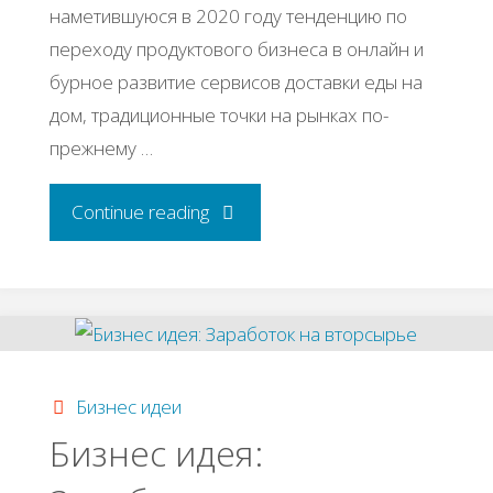
наметившуюся в 2020 году тенденцию по
переходу продуктового бизнеса в онлайн и
бурное развитие сервисов доставки еды на
дом, традиционные точки на рынках по-
прежнему …
"Бизнес
Continue reading
идея:
Открываем
магазин
Бизнес идеи
сухофруктов
Бизнес идея:
и