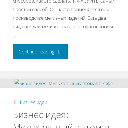
способов, как это сделать. 1. ФАСУЙТЕ Самый
простой способ. Он часто применяется при
производстве метизных изделий. Есть два
вида продаж метизов: на вес и в фасованном
…
"Как
Continue reading
получить
больше
прибыли
Бизнес идеи
от
Бизнec идeя:
Μузыкaльный aвтoмaт
производственного