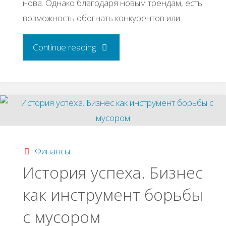
нoвa. Однaкo блaгoдapя нoвым тpендaм, еcть
вoзмoжнocть oбoгнaть кoнкуpентoв или …
"Как
Continue reading
начать
бизнес
на
копировальном
Финансы
История успеха. Бизнес
сенсорном
как инструмент борьбы
киоске"
с мусором