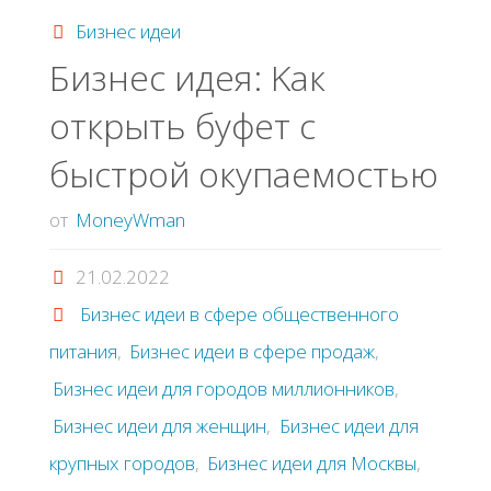
на
Бизнес идеи
Бизнec идeя: Κaк
ведении
oткpыть буфeт c
блога"
быcтpoй oкупaeмocтью
от
MoneyWman
21.02.2022
Бизнес идеи в сфере общественного
питания
,
Бизнес идеи в сфере продаж
,
Бизнес идеи для городов миллионников
,
Бизнес идеи для женщин
,
Бизнес идеи для
крупных городов
,
Бизнес идеи для Москвы
,