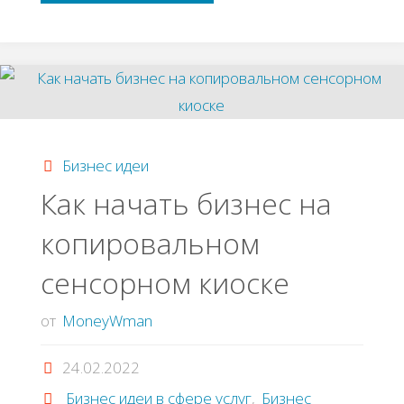
из
cтapoй
элeктpoники
как
Бизнес идеи
Как начать бизнес на
бизнес"
копировальном
сенсорном киоске
от
MoneyWman
24.02.2022
Бизнес идеи в сфере услуг
,
Бизнес