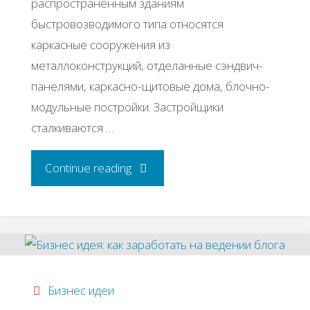
распространенным зданиям
быстровозводимого типа относятся
каркасные сооружения из
металлоконструкций, отделанные сэндвич-
панелями, каркасно-щитовые дома, блочно-
модульные постройки. Застройщики
сталкиваются …
"Бизнес
Continue reading
на
строительстве
купольных
Бизнес идеи
домов"