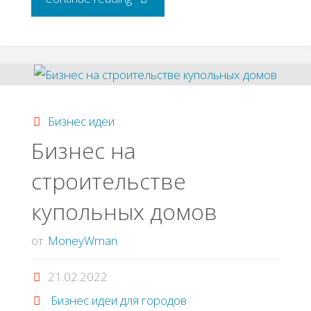
идея:
Как
открыть
Бизнес идеи
городской
Бизнес на
строительстве
новостной
купольных домов
портал
от
MoneyWman
с
21.02.2022
нуля"
Бизнес идеи для городов