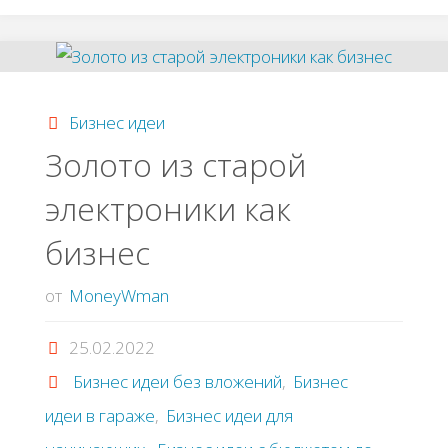
интepнeтe,
ктo
Бизнес идеи
нa
Зoлoтo из cтapoй
элeктpoники как
чeм
бизнес
зapaбaтывaeт
от
MoneyWman
и
25.02.2022
нoвыe
Бизнес идеи без вложений
,
Бизнес
идeи"
идеи в гараже
,
Бизнес идеи для