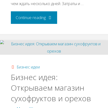
чем ждать несколько дней. Затраты и …
"Актуальная
Continue reading
бизнес
идея:
канцелярский
магазин
Бизнес идеи
Бизнес идея:
с
Открываем магазин
нуля"
сухофруктов и орехов