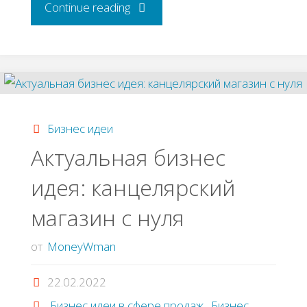
"История
Continue reading
успеха.
Бизнес
как
Бизнес идеи
инструмент
Актуальная бизнес
идея: канцелярский
борьбы
магазин с нуля
с
от
MoneyWman
мусором"
22.02.2022
Бизнес идеи в сфере продаж
,
Бизнес