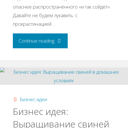
опаснее распространённого «и так сойдёт».
Давайте не будем лукавить: с
прокрастинацией …
"Как
Continue reading
перестать
откладывать
дела
в
Бизнес идеи
Бизнес идея:
долгий
Выращивание свиней
ящик"