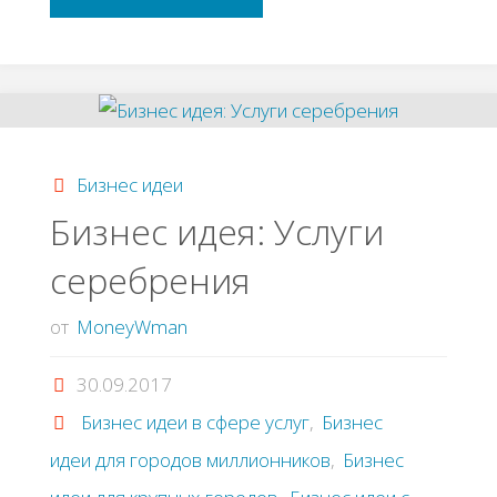
стать
уверенным
в
Бизнес идеи
себе
Бизнес идея: Услуги
серебрения
человеком"
от
MoneyWman
30.09.2017
Бизнес идеи в сфере услуг
,
Бизнес
идеи для городов миллионников
,
Бизнес