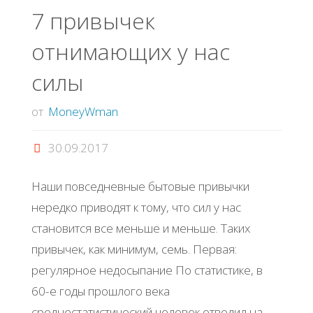
в
7 привычек
отнимающих у нас
домашних
силы
условиях"
от
MoneyWman
30.09.2017
Наши повседневные бытовые привычки
нередко приводят к тому, что сил у нас
становится все меньше и меньше. Таких
привычек, как минимум, семь. Первая:
регулярное недосыпание По статистике, в
60-е годы прошлого века
среднестатистический человек отводил на