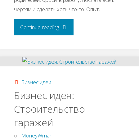
чертям и сделать хоть что-то. Опыт, …
"7
Continue reading
причин,
почему
вы
Бизнес идеи
никогда
Бизнес идея:
Строительство
не
гаражей
сделаете
от
MoneyWman
ничего