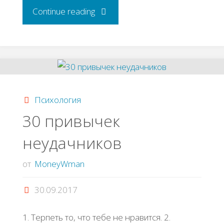
"Режим
Continue reading
гения
или
7
Психология
правил
30 привычек
неудачников
продуктивного
дня"
от
MoneyWman
30.09.2017
1. Терпеть то, что тебе не нравится. 2.