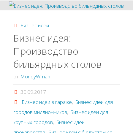
мозг,
стань
Бизнес идеи
умнее"
Бизнес идея:
Производство
бильярдных столов
от
MoneyWman
30.09.2017
Бизнес идеи в гараже
,
Бизнес идеи для
городов миллионников
,
Бизнес идеи для
крупных городов
,
Бизнес идеи
производства
,
Бизнес идеи с бюджетом до