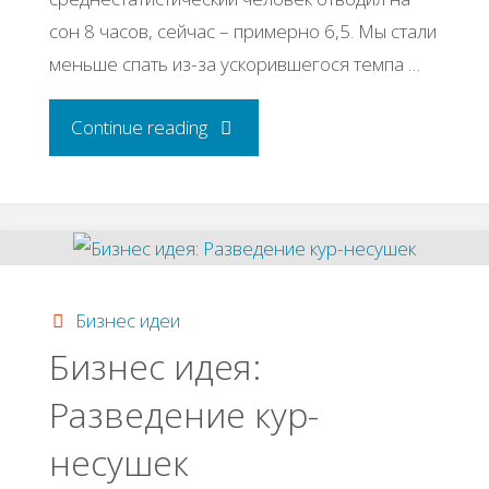
сон 8 часов, сейчас – примерно 6,5. Мы стали
меньше спать из-за ускорившегося темпа …
"7
Continue reading
привычек
отнимающих
у
Бизнес идеи
нас
Бизнес идея:
Разведение кур-
силы"
несушек