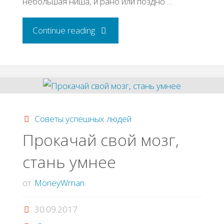
небольшая ниша, и рано или поздно …
"Советы
Continue reading
от
Игоря
Манна:
Советы успешных людей
как
Прокачай свой мозг,
стань умнее
привлечь
и
от
MoneyWman
удержать
30.09.2017