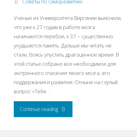
Советы по саморазвитию
клиентов"
Ученые из Университета Виргинии выяснили,
что уже к 27 годам в работе мозга
начинаются перебои, к 37 – существенно
ухудшается память. Дальше мы читать не
стали, боясь упустить драгоценное время. В
этой статье собрано все необходимое для
экстренного спасения твоего мозга, его
поддержания и развития. Отныне на глупый
вопрос «Тебе …
"Прокачай
Continue reading
свой