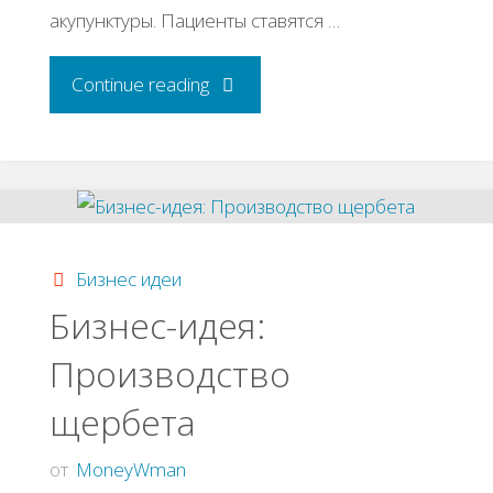
акупунктуры. Пациенты ставятся …
"Бизнес
Continue reading
идея
:
Кабинет
Бизнес идеи
иглоукалывания"
Бизнес-идея:
Производство
щербета
от
MoneyWman