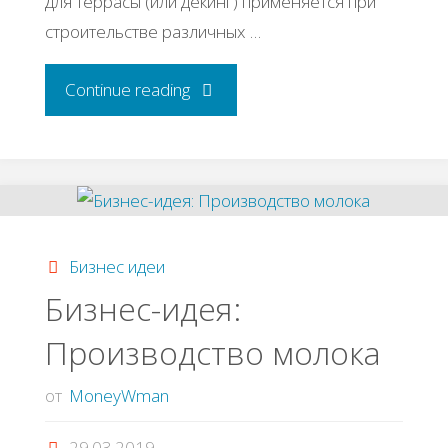
для террасы (или декинг) применяется при
строительстве различных …
"Бизнес-
Continue reading
идея:
Производство
террасной
Бизнес идеи
доски"
Бизнес-идея:
Производство молока
от
MoneyWman
29.03.2019