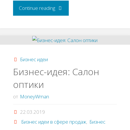
"Бизнес-
Continue reading
идея:
Сухая
мойка
Бизнес идеи
автомобилей"
Бизнес-идея: Салон
оптики
от
MoneyWman
22.03.2019
Бизнес идеи в сфере продаж
,
Бизнес