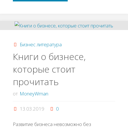
идея:
Производство
травяных
Бизнес литература
подушек
Книги о бизнесе,
которые стоит
для
прочитать
сна"
от
MoneyWman
13.03.2019
0
Развитие бизнеса невозможно без