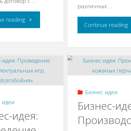
ь договор с …
различных …
"Бизнес-
ue reading
"
Continue reading
идея:
и
Проекционная
П
реклама"
и
и
Бизнес идеи
 идеи
Бизнес-иде
п
ес-идея:
Производс
д
едение