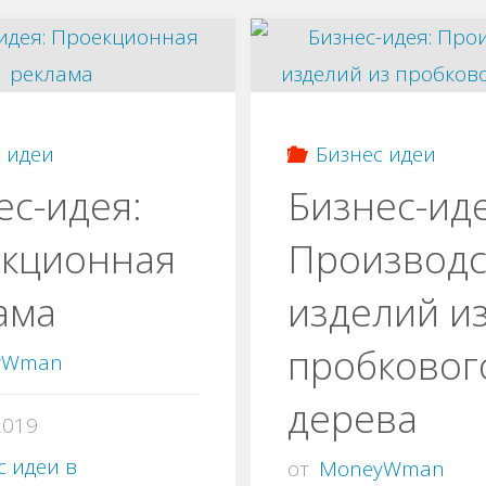
 идеи
Бизнес идеи
ес-идея:
Бизнес-иде
кционная
Производс
ама
изделий и
пробковог
yWman
дерева
2019
с идеи в
от
MoneyWman