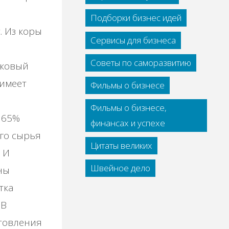
Подборки бизнес идей
. Из коры
Сервисы для бизнеса
Советы по саморазвитию
бковый
 имеет
Фильмы о бизнесе
Фильмы о бизнесе,
 65%
финансах и успехе
го сырья
Цитаты великих
 И
Швейное дело
ны
тка
 В
отовления