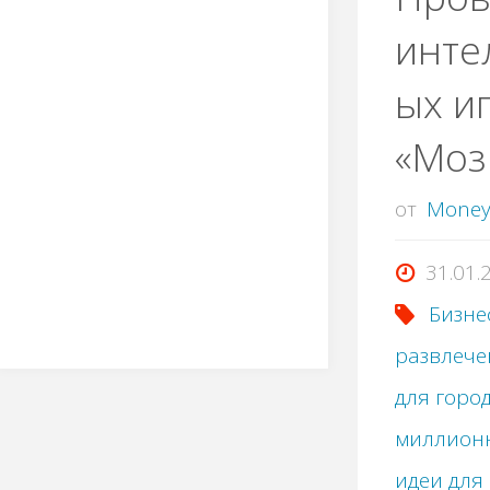
инте
ых иг
«Моз
от
Mone
31.01.
Бизне
развлеч
для горо
миллион
идеи для