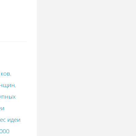
иков
,
енщин
,
рупных
еи
ес идеи
0000