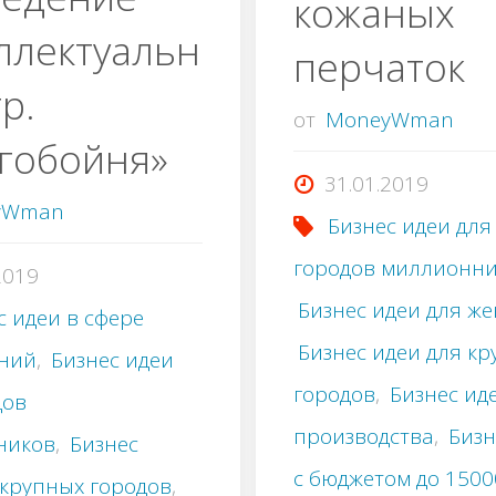
кожаных
ллектуальн
перчаток
р.
от
MoneyWman
гобойня»
31.01.2019
yWman
Бизнес идеи для
городов миллионн
2019
Бизнес идеи для ж
с идеи в сфере
Бизнес идеи для к
ений
,
Бизнес идеи
городов
,
Бизнес ид
дов
производства
,
Бизн
ников
,
Бизнес
с бюджетом до 150
 крупных городов
,