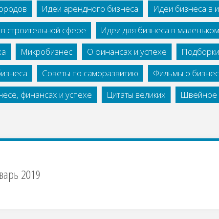
городов
Идеи арендного бизнеса
Идеи бизнеса в 
 в строительной сфере
Идеи для бизнеса в маленько
ха
Микробизнес
О финансах и успехе
Подборки
бизнеса
Советы по саморазвитию
Фильмы о бизне
есе, финансах и успехе
Цитаты великих
Швейное 
варь 2019