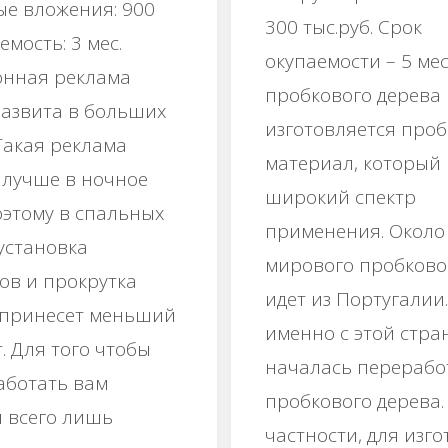
е вложения: 900
300 тыс.руб. Срок
емость: 3 мес.
окупаемости – 5 мес
онная реклама
пробкового дерева
азвита в больших
изготовляется про
 Такая реклама
материал, который
 лучше в ночное
широкий спектр
оэтому в спальных
применения. Около
установка
мирового пробково
ов и прокрутка
идет из Португалии.
 принесет меньший
именно с этой стра
. Для того чтобы
началась перерабо
аботать вам
пробкового дерева.
я всего лишь
частности, для изг