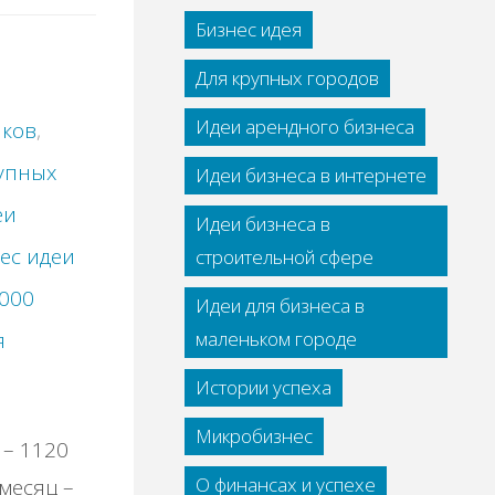
Бизнес идея
Для крупных городов
Идеи арендного бизнеса
иков
,
рупных
Идеи бизнеса в интернете
еи
Идеи бизнеса в
ес идеи
строительной сфере
0000
Идеи для бизнеса в
маленьком городе
я
Истории успеха
Микробизнес
 – 1120
О финансах и успехе
месяц –