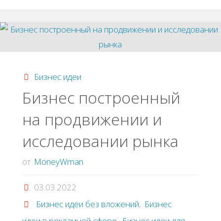
заработок
на
CPA-
Бизнес идеи
Бизнес построенный
партнерках"
на продвижении и
исследовании рынка
от
MoneyWman
03.03.2022
Бизнес идеи без вложений
,
Бизнес
идеи в рекламной сфере
,
Бизнес идеи для