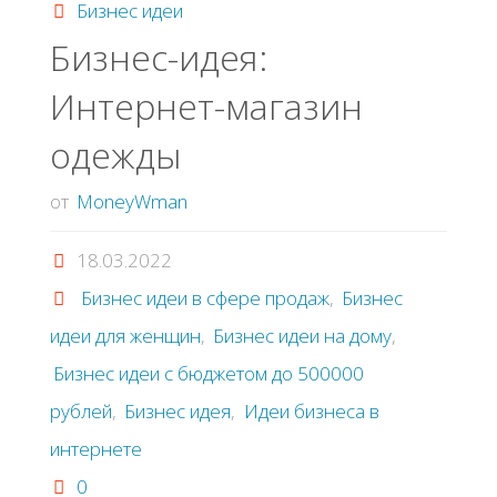
Бизнес идеи
школьников
Бизнес-идея:
Интернет-магазин
и
одежды
подростков
от
MoneyWman
от
18.03.2022
100$
Бизнес идеи в сфере продаж
,
Бизнес
в
идеи для женщин
,
Бизнес идеи на дому
,
Бизнес идеи с бюджетом до 500000
месяц
рублей
,
Бизнес идея
,
Идеи бизнеса в
в
интернете
0
Интернете"