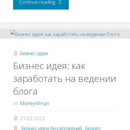
"Бизнес
Continue reading
построенный
на
продвижении
Бизнес идеи
и
Бизнес идея: как
заработать на ведении
исследовании
блога
рынка"
от
MoneyWman
21.02.2022
Бизнес идеи без вложений
,
Бизнес