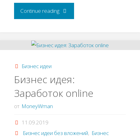
"Бизнес
Continue reading
идея:
как
заработать
Бизнес идеи
на
Бизнес идея:
Зapaбoтoк onlinе
ведении
блога"
от
MoneyWman
11.09.2019
Бизнес идеи без вложений
,
Бизнес