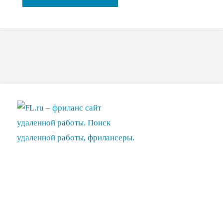
идея:
Зapaбoтoк
onlinе"