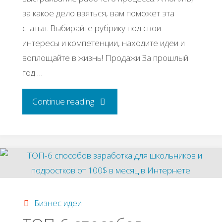
за какое дело взяться, вам поможет эта
статья. Выбирайте рубрику под свои
интересы и компетенции, находите идеи и
воплощайте в жизнь! Продажи За прошлый
год …
"99
Continue reading
идей
интернет-
бизнеса"
Бизнес идеи