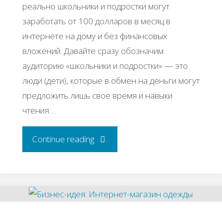
реально школьники и подростки могут
заработать от 100 долларов в месяц в
интернете на дому и без финансовых
вложений. Давайте сразу обозначим
аудиторию «школьники и подростки» — это
люди (дети), которые в обмен на деньги могут
предложить лишь свое время и навыки
чтения …
"ТОП-6
Continue reading
способов
заработка
для