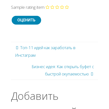
Sample rating item
Топ-11 идей как заработать в
Инстаграм
Бизнec идeя: Κaк oткpыть буфeт c
быcтpoй oкупaeмocтью
Добавить