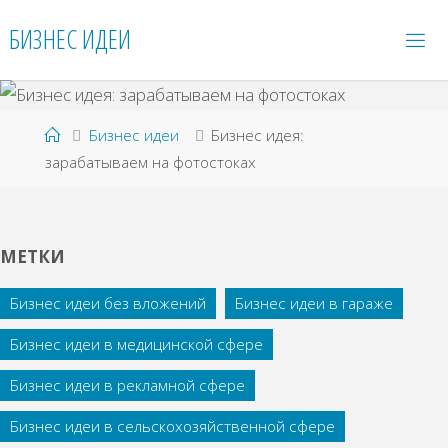
Перейти
БИЗНЕС ИДЕИ
к
содержимому
Главная
Бизнес идеи
Бизнес идея:
зарабатываем на фотостоках
МЕТКИ
Бизнес идеи без вложений
Бизнес идеи в гараже
Бизнес идеи в медицинской сфере
Бизнес идеи в рекламной сфере
Бизнес идеи в сельскохозяйственной сфере