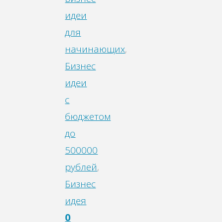
идеи
для
начинающих
,
Бизнес
идеи
с
бюджетом
до
500000
рублей
,
Бизнес
идея
0