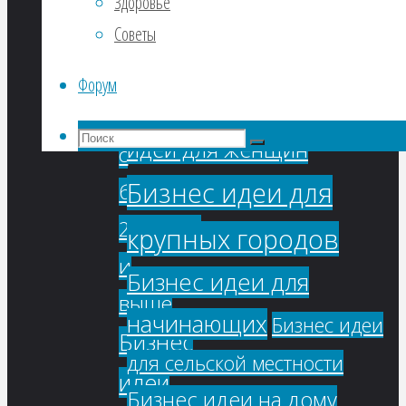
Здоровье
Бизнес идеи
Москвы
Советы
производства
для городов
Бизнес
Форум
миллионников
Бизнес
идеи
Что
идеи для женщин
с
Поиск
Поиск
искать:
Бизнес идеи для
бюджетом
2000000
крупных городов
и
Бизнес идеи для
выше
начинающих
Бизнес идеи
Бизнес
для сельской местности
идеи
Бизнес идеи на дому