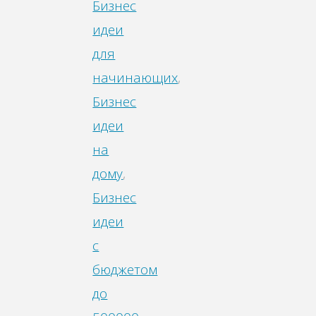
Бизнес
идеи
для
начинающих
,
Бизнес
идеи
на
дому
,
Бизнес
идеи
с
бюджетом
до