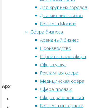
Онлайн-
идеи
Для крупных городов
посетители:
0
без
Для миллионников
Просмотры
вложений
Бизнес в Москве
сегодня:
34
Бизнес
Сфера бизнеса
Посетителей
идеи
Арендный бизнес
сегодня:
22
в
Производство
Просмотры
гараже
Строительная сфера
вчера:
28
Сфера услуг
Бизнес
Посетители
Рекламная сфера
идеи
вчера:
24
Медицинская сфера
в
Всего
Архивы
Сфера продаж
медицинской
Сфера развлечений
сфере
Июль 2026
(1)
Бизнес
Бизнес в интернете
Апрель 2025
(1)