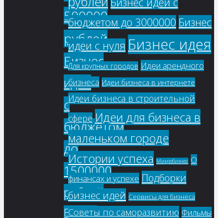
рублей
Бизнес идеи с
500000
бюджетом до 3000000
Бизнес
рублей
Бизнес идея
идеи с нуля
Бизнес
Идеи арендного
Для крупных городов
идеи
бизнеса
Идеи бизнеса в интернете
Идеи бизнеса в строительной
с
Идеи для бизнеса в
сфере
бюджетом
маленьком городе
до
Истории успеха
О
Микробизнес
1500000
Подборки
финансах и успехе
рублей
бизнес идей
Сервисы для бизнеса
Бизнес
Советы по саморазвитию
Фильмы