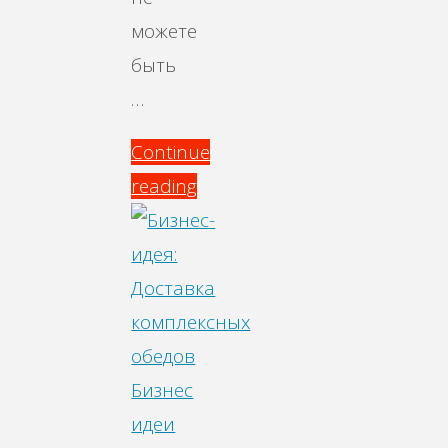
можете
быть
…
Continue
reading
"Бизнес-
идея:
Печать
и
обработка
фотографий"
Бизнес
идеи