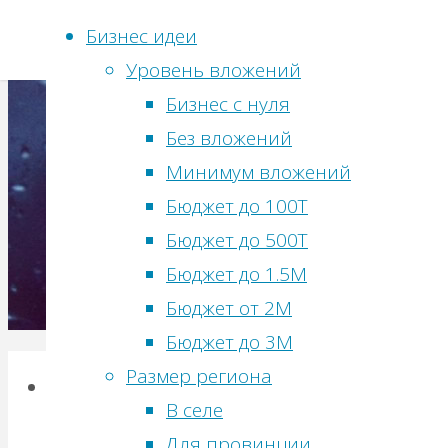
Бизнес идеи
Уровень вложений
Перейти
Бизнес с нуля
к
Без вложений
содержимому
Минимум вложений
Бюджет до 100Т
Бюджет до 500Т
Бюджет до 1.5М
Бюджет от 2М
Бюджет до 3М
Главная
2020
Статистика
Размер региона
Август
Метки
сайта
В селе
Бизнес
Для провинции