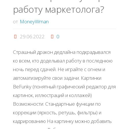
работу маркетолога?
работы"
от
MoneyWman
29.06.2022
0
Страшный дракон дедлайна подкрадывался
ко всем, кто доделывал работу в последнюю
ночь перед сдачей. Не играйте с огнем и
автоматизируйте свои задачи. Картинки
BeFunky (понятный графический редактор для
картинок, иллюстраций и коллажей)
Возможности: Стандартные функции по
коррекции (яркость, ретушь, фильтры) и
кадрированию На картинку можно добавить