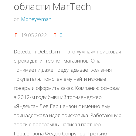
области MarTech
стоят
от
MoneyWman
ни
19.05.2022
0
копейки"
Detectum Detectum — это «умная» поисковая
строка для интернет-магазинов. Она
понимает и даже предугадывает желания
покупателя, помогая ему найти нужные
товары и оформить заказ. Компанию основал
в 2012-м году бывший топ-менеджер
«Яндекса» Лев Гершензон с именно ему
принадлежала идея поисковика. Работающую
версию программы написал партнер
Гершензона Федор Сопрунов. Третьим