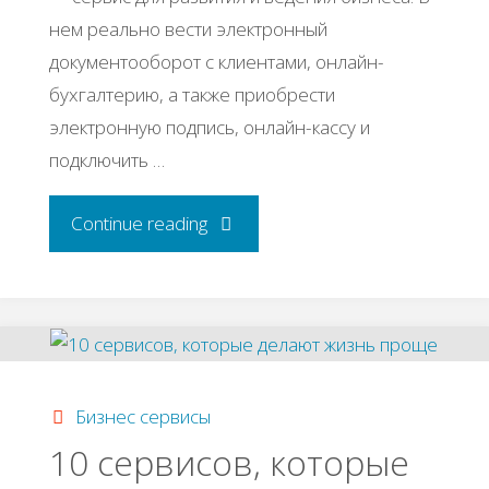
нем реально вести электронный
документооборот с клиентами, онлайн-
бухгалтерию, а также приобрести
электронную подпись, онлайн-кассу и
подключить …
"ТОП-5
Continue reading
сервисов
для
удаленного
Бизнес сервисы
управления
10 сервисов, которые