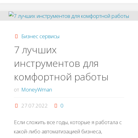
команд
для
Бизнес сервисы
эффективного
7 лучших
инструментов для
поиска
комфортной работы
в
от
MoneyWman
Google"
27.07.2022
0
Если сложить все годы, которые я работала с
какой-либо автоматизацией бизнеса,