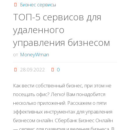
Бизнес сервисы
выбрать,
ТОП-5 сервисов для
удаленного
проверить
управления бизнесом
и
от
MoneyWman
запустить
28.09.2022
0
проект,
Как вести собственный бизнес, при этом не
который
посещать офис? Легко! Вам понадобится
работает"
несколько приложений. Расскажем о пяти
эффективных инструментах для управления
бизнесом онлайн. Сбербанк Бизнес Онлайн
— сервис для развития и ведения бизнеса. В