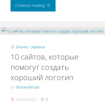
"Сервисы
Continue reading
с
бесплатными
изображениями"
Бизнес сервисы
10 сайтов, которые
помогут создать
хороший логотип
от
MoneyWman
29.04.2022
0