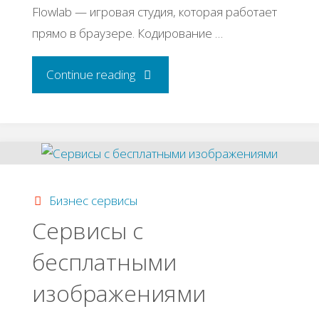
Flowlab — игровая студия, которая работает
прямо в браузере. Кодирование …
"50+
Continue reading
сервисов
и
инструментов,
Бизнес сервисы
которые
Сервисы с
бесплатными
помогут
изображениями
создать