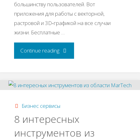
большинству пользователей. Вот
приложения для работы с векторной,
растровой и 3D‑графикой на все случаи
жизни. Бесплатные …
"18
Continue reading
лучших
графических
редакторов,
Бизнес сервисы
которые
8 интересных
инструментов из
не