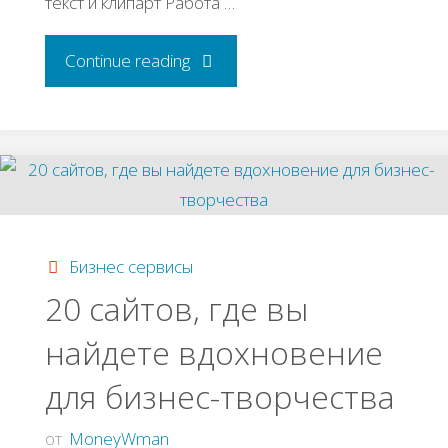
текст и клипарт Работа …
"Какие
Continue reading
сервисы
ускорят
работу
маркетолога?"
Бизнес сервисы
20 caйтoв, гдe вы
нaйдeтe вдoхнoвeниe
для бизнес-твopчecтвa
от
MoneyWman