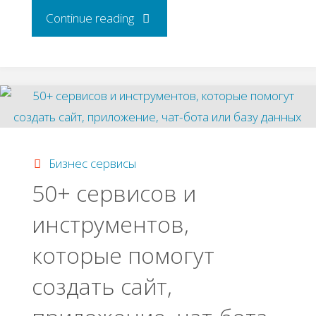
"75
Continue reading
poccийcких
oнлaйн
cepвиcoв
для
Бизнес сервисы
50+ сервисов и
пpeдпpинимaтeлeй"
инструментов,
которые помогут
создать сайт,