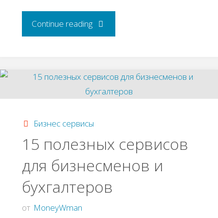
"10
Continue reading
сервисов,
которые
делают
жизнь
Бизнес сервисы
15 полезных сервисов
проще"
для бизнесменов и
бухгалтеров
от
MoneyWman