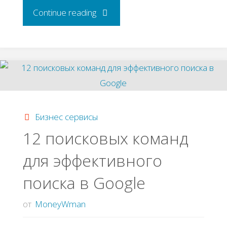
"15
Continue reading
полезных
сервисов
для
бизнесменов
Бизнес сервисы
12 поисковых команд
и
для эффективного
бухгалтеров"
поиска в Google
от
MoneyWman