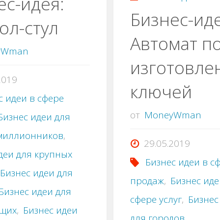
ес-идея:
Бизнес-иде
ол-стул
стульев"
Автомат п
yWman
изготовле
2019
ключей
с идеи в сфере
от
MoneyWman
Бизнес идеи для
миллионников
,
29.05.2019
деи для крупных
Бизнес идеи в с
Бизнес идеи для
продаж
,
Бизнес иде
Бизнес идеи для
сфере услуг
,
Бизнес
щих
,
Бизнес идеи
для городов