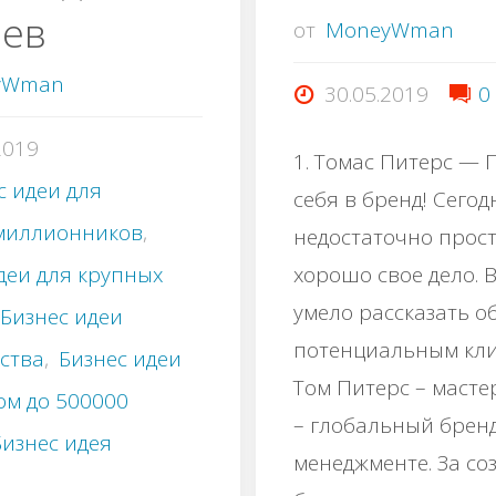
ьев
от
MoneyWman
yWman
30.05.2019
0
2019
1. Томас Питерс — 
с идеи для
себя в бренд! Сегод
миллионников
,
недостаточно прост
хорошо свое дело. 
деи для крупных
умело рассказать о
Бизнес идеи
потенциальным кли
ства
,
Бизнес идеи
Том Питерс – мастер
ом до 500000
– глобальный бренд
Бизнес идея
менеджменте. За со