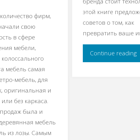
бренда стоит технол
этой книге предлож
количество фирм,
советов о том, как
начали свою
превратить ваше и
ость в сфере
ения мебели,
"
Continue reading
 колоссального
та мебель самая
и
етро-мебель, для
к
, оригинальная и
или без каркаса.
п
продаж была и
 деревянная мебель
р
ль из лозы. Самым