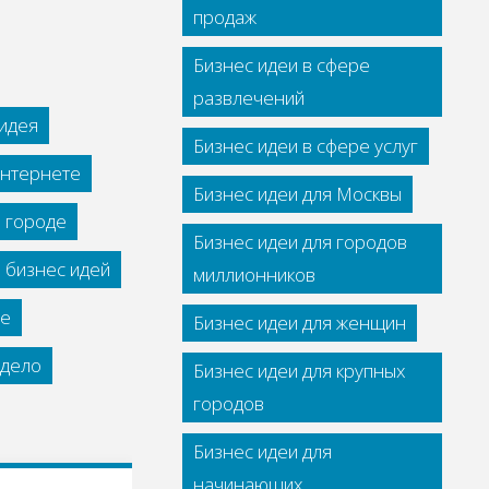
продаж
Бизнес идеи в сфере
развлечений
идея
Бизнес идеи в сфере услуг
интернете
Бизнес идеи для Москвы
м городе
Бизнес идеи для городов
 бизнес идей
миллионников
се
Бизнес идеи для женщин
дело
Бизнес идеи для крупных
городов
Бизнес идеи для
начинающих