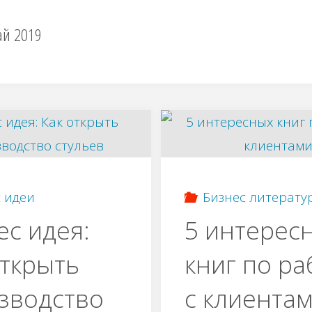
й 2019
 идеи
Бизнес литерату
ес идея:
5 интерес
открыть
книг по ра
зводство
с клиента