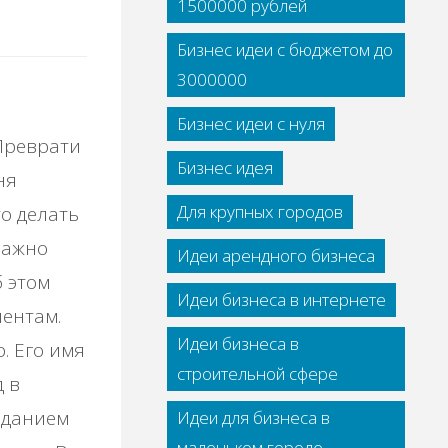
1500000 рублей
Бизнес идеи с бюджетом до
3000000
Бизнес идеи с нуля
Преврати
Бизнес идея
ня
Для крупных городов
о делать
Важно
Идеи арендного бизнеса
б этом
Идеи бизнеса в интернете
ентам.
Идеи бизнеса в
. Его имя
строительной сфере
 в
зданием
Идеи для бизнеса в
маленьком городе