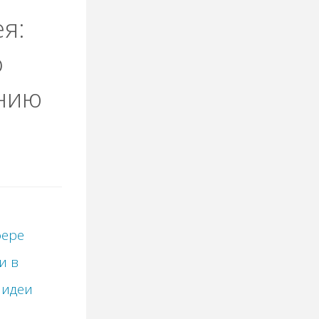
я:
о
нию
фере
и в
 идеи