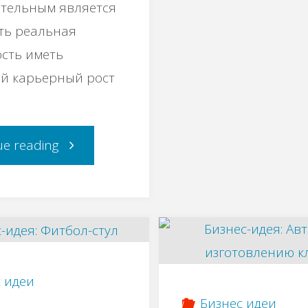
с
тельным является
сть реальная
к
сть иметь
й карьерный рост
"Бизнес
ue reading
идея:
Как
открыть
 идеи
производство
Бизнес идеи