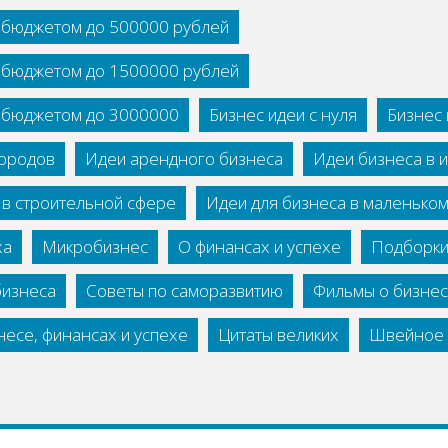
с бюджетом до 500000 рублей
с бюджетом до 1500000 рублей
с бюджетом до 3000000
Бизнес идеи с нуля
Бизнес 
городов
Идеи арендного бизнеса
Идеи бизнеса в 
 в строительной сфере
Идеи для бизнеса в маленько
ха
Микробизнес
О финансах и успехе
Подборки
бизнеса
Советы по саморазвитию
Фильмы о бизне
есе, финансах и успехе
Цитаты великих
Швейное 