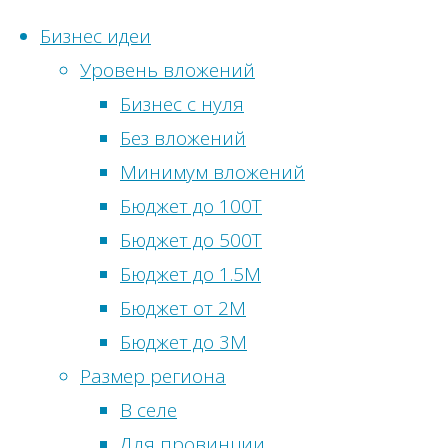
Бизнес идеи
Уровень вложений
Перейти
Бизнес с нуля
к
Главная
2020
Ию
Без вложений
Статистика с
содержимому
Метки
Минимум вложений
Онлайн-посети
Бюджет до 100Т
Бизнес идеи
Просмотры сег
Бюджет до 500Т
Бизнес
сфере
Посетителей с
Бюджет до 1.5М
сельскохоз
Просмотры вч
Бюджет от 2М
Би
питания
Посетители вч
Бюджет до 3М
развлечен
Всего просмот
Размер региона
Всего посетите
В селе
для Мос
Общее количес
Для провинции