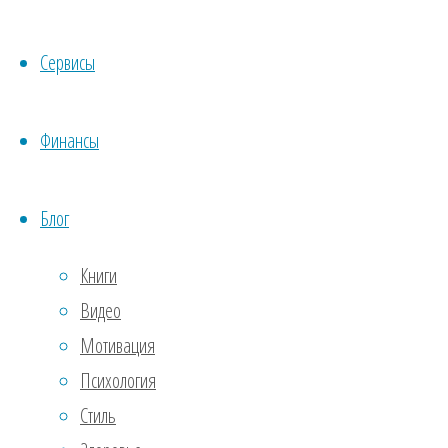
пище
Сервисы
Cont
Финансы
Бизн
Блог
Би
Книги
че
Видео
Мотивация
от
M
Психология
сель
Стиль
мест