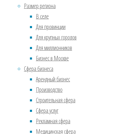
Июль 2017
(610)
Размер региона
Стар
Ноябрь 2016
(36)
В селе
тыс.
Сентябрь 2016
(2)
из 1
Для провинции
Реклама
шерс
Для крупных городов
воло
Для миллионников
дома
Бизнес в Москве
бизн
Сфера бизнеса
Арендный бизнес
Cont
Производство
Строительная сфера
Бизн
Сфера услуг
Рекламная сфера
Би
Медицинская сфера