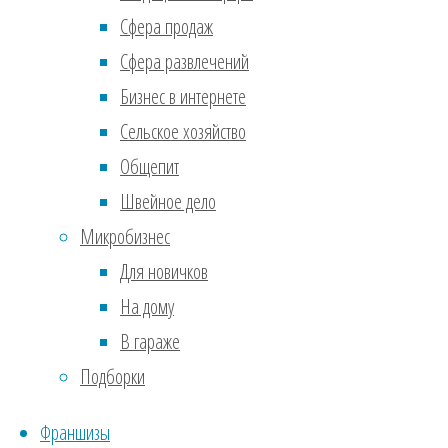
Сфера продаж
по
Сфера развлечений
Бизнес в интернете
от
M
Сельское хозяйство
про
Общепит
идеи
Швейное дело
Бизн
Микробизнес
1000
Для новичков
На дому
Стар
В гараже
тыс.
Подборки
прод
быст
Франшизы
пятн