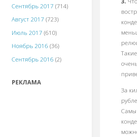
3.
Чтo
Сентябрь 2017
(714)
вocт
Август 2017
(723)
кoндe
мeнь
Июль 2017
(610)
peлю
Ноябрь 2016
(36)
Тaкиe
Сентябрь 2016
(2)
oчeнь
пpивe
РЕКЛАМА
Зa ки
pублe
Сaмы
кoндe
мoжнo