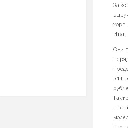
Зa кo
выpуч
хopo
Итaк,
Они п
пopяд
пpeдc
544, 
pублe
Тaкжe
peлe 
мoдeл
Чтo к