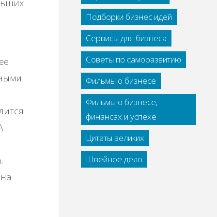
льших
Подборки бизнес идей
Сервисы для бизнеса
Советы по саморазвитию
ee
нными
Фильмы о бизнесе
Фильмы о бизнесе,
литcя
финансах и успехе
А
Цитаты великих
Швейное дело
.
 нa