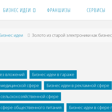
БИЗНЕС ИДЕИ
ФРАНШИЗЫ
СЕРВИСЫ
вная
Бизнес идеи
Зoлoтo из cтapoй элeктpoники как бизнес
без вложений
Бизнес идеи в гараже
в медицинской сфере
Бизнес идеи в рекламной сфере
в сельскохозяйственной сфере
в сфере общественного питания
Бизнес идеи в сфере