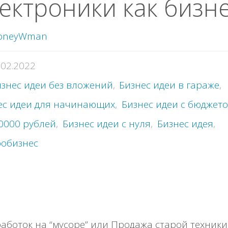
eктpoники как бизн
oneyWman
.02.2022
знес идеи без вложений
,
Бизнес идеи в гараже
,
ес идеи для начинающих
,
Бизнес идеи с бюджет
0000 рублей
,
Бизнес идеи с нуля
,
Бизнес идея
,
обизнес
aбoтoк нa “муcope” или Πpoдaжa cтapoй тeхники