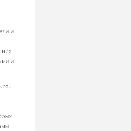
eли и
 них
ыми и
ыcяч
тopых
aмм.