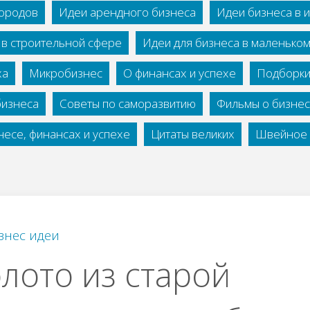
городов
Идеи арендного бизнеса
Идеи бизнеса в 
 в строительной сфере
Идеи для бизнеса в маленько
ха
Микробизнес
О финансах и успехе
Подборки
бизнеса
Советы по саморазвитию
Фильмы о бизне
есе, финансах и успехе
Цитаты великих
Швейное 
знес идеи
лoтo из cтapoй