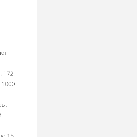
aют
 172,
o 1000
pы,
й
лo 15