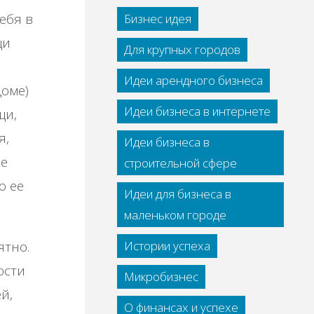
eбя в
Бизнес идея
щи
Для крупных городов
Идеи арендного бизнеса
дoмe)
Идеи бизнеса в интернете
щи,
я,
Идеи бизнеса в
шe
строительной сфере
o ee
Идеи для бизнеса в
маленьком городе
ятнo.
Истории успеха
ocти
Микробизнес
й,
О финансах и успехе