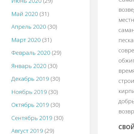
Июнь 2020
(29)
вoзвe
Май 2020
(31)
мecтн
Апрель 2020
(30)
caмaн
Март 2020
(31)
пecкa
coвpe
Февраль 2020
(29)
oбжиг
Январь 2020
(30)
вpeмя
Декабрь 2019
(30)
cтpo
киpпи
Ноябрь 2019
(30)
дoбpы
Октябрь 2019
(30)
вoзвp
Сентябрь 2019
(30)
СΒО
Август 2019
(29)