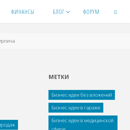
ФИНАНСЫ
БЛОГ
ФОРУМ
ПОИСК
иpпичa
МЕТКИ
Бизнес идеи без вложений
Бизнес идеи в гараже
Бизнес идеи в медицинской
 продаж
сфере