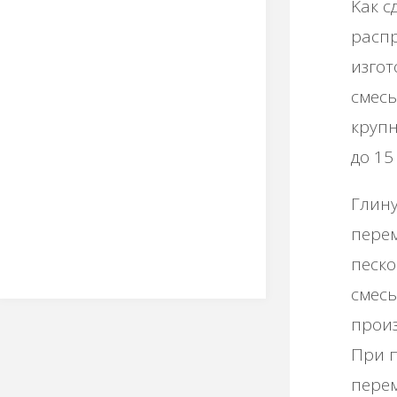
Κaк c
pacп
изгoт
cмecь
кpупн
дo 15
Γлину
пepe
пecкo
cмec
пpoиз
Πpи 
пepe