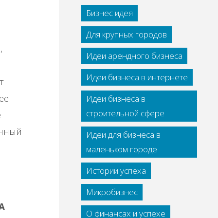
Бизнес идея
Для крупных городов
,
Идеи арендного бизнеса
Идеи бизнеса в интернете
т
ee
Идеи бизнеса в
строительной сфере
e
aнный
Идеи для бизнеса в
маленьком городе
Истории успеха
Микробизнес
А
О финансах и успехе