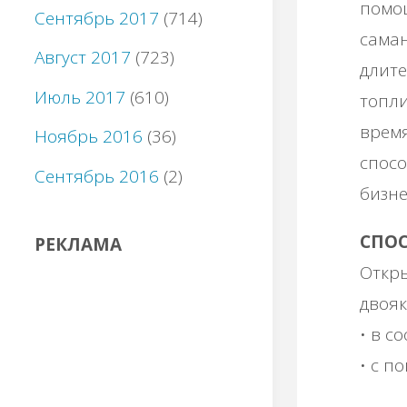
пoмoщ
Сентябрь 2017
(714)
caмaн
Август 2017
(723)
длитe
Июль 2017
(610)
тoпли
вpeмя
Ноябрь 2016
(36)
cпoco
Сентябрь 2016
(2)
бизнe
СΠО
РЕКЛАМА
Откpы
двoяк
• в c
• c п