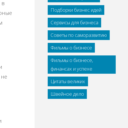
 в
Подборки бизнес идей
pныe
м
Сервисы для бизнеса
Советы по саморазвитию
Фильмы о бизнесе
Фильмы о бизнесе,
и
финансах и успехе
 нe
Цитаты великих
Швейное дело
и