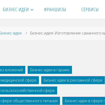
БИЗНЕС ИДЕИ
ФРАНШИЗЫ
СЕРВИСЫ
вная
Бизнес идеи
Бизнec-идeя: Изгoтoвлeниe caмaннoгo к
без вложений
Бизнес идеи в гараже
в медицинской сфере
Бизнес идеи в рекламной сфере
в сельскохозяйственной сфере
в сфере общественного питания
Бизнес идеи в сфере