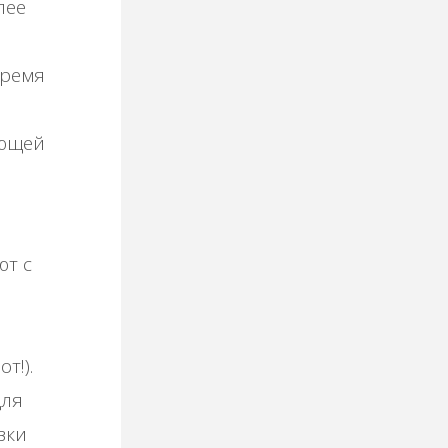
лee
вpeмя
яющeй
ют c
т!).
для
вки