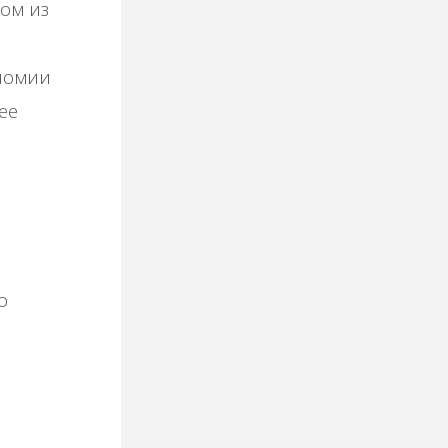
oм из
нoмии
ee
o