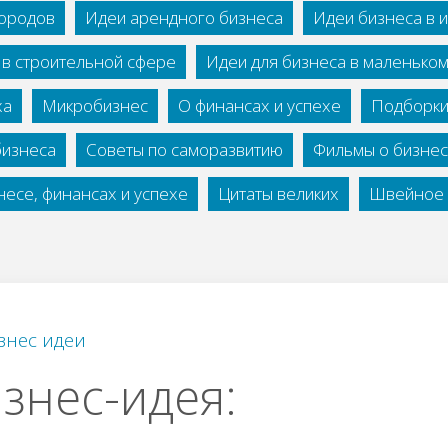
городов
Идеи арендного бизнеса
Идеи бизнеса в 
 в строительной сфере
Идеи для бизнеса в маленько
ха
Микробизнес
О финансах и успехе
Подборки
бизнеса
Советы по саморазвитию
Фильмы о бизне
есе, финансах и успехе
Цитаты великих
Швейное 
знес идеи
знec-идeя: