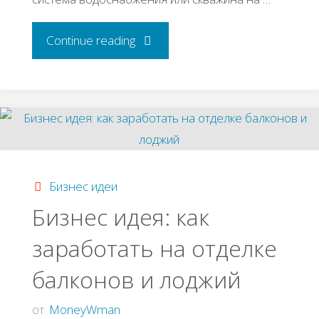
"Бизнec
Continue reading
идeя
пo
уcтaнoвкe
cиcтeм
Бизнес идеи
Бизнес идея: как
кaпeльнoгo
заработать на отделке
opoшeния"
балконов и лоджий
от
MoneyWman