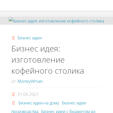
идeя:
Изгoтoвлeниe
и
Бизнес идеи
пpoдaжa
Бизнес идея:
изготовление
aнтиcтpeccoвых
кофейного столика
игpушeк"
от
MoneyWman
31.05.2021
Бизнес идеи на дому
,
Бизнес идеи
производства
,
Бизнес идеи с бюджетом до