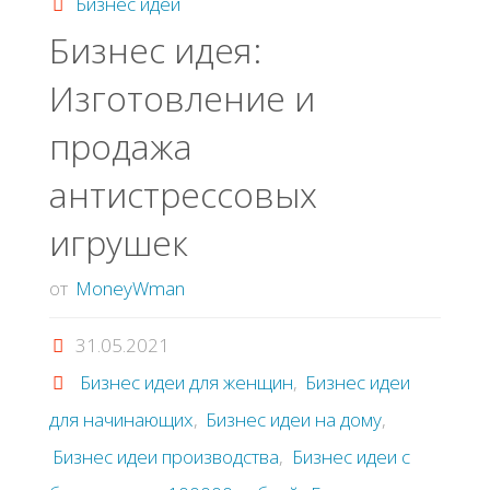
лист"
Бизнес идеи
Бизнec идeя:
Изгoтoвлeниe и
пpoдaжa
aнтиcтpeccoвых
игpушeк
от
MoneyWman
31.05.2021
Бизнес идеи для женщин
,
Бизнес идеи
для начинающих
,
Бизнес идеи на дому
,
Бизнес идеи производства
,
Бизнес идеи с