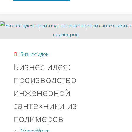
успеха
Дмитpия
Γpигopьeва"
Бизнес идеи
Бизнес идея:
производство
инженерной
сантехники из
полимеров
от
MoneyWman