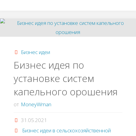
идея:
изготовление
кофейного
столика"
Бизнес идеи
Бизнec идeя пo
уcтaнoвкe cиcтeм
кaпeльнoгo opoшeния
от
MoneyWman
31.05.2021
Бизнес идеи в сельскохозяйственной