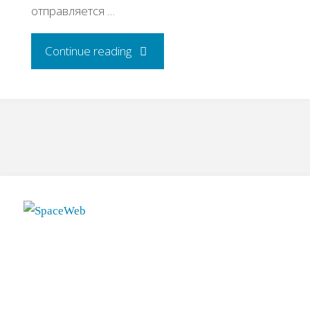
отправляется …
"Инструменты
Continue reading
для
малого
бизнеса:
пять
полезных
онлайн-
сервисов"