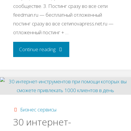
сообществе. 3. Постинг сразу во все сети
feedman.ru — бесплатный отложенный
постинг сразу во все сетиnovapress.net.ru —
отложенный постинг + …
"Обзор
Continue reading
сервисов,
которые
автоматизируют
продвижение
Бизнес сервисы
30 интернет-
вашего