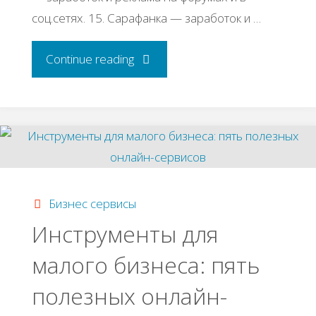
соц.сетях. 15. Сарафанка — заработок и …
"30
Continue reading
интернет-
инструментов
при
помощи
Бизнес сервисы
Инструменты для
которых
малого бизнеса: пять
вы
полезных онлайн-
сможете