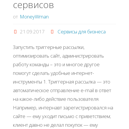
сервисов
привлекать
от
MoneyWman
1000
21.09.2017
Сервисы для бизнеса
клиентов
Запустить триггерные рассылки,
оптимизировать сайт, администрировать
в
работу команды – это и многое другое
день"
помогут сделать удобные интернет-
инструменты 1. Триггерная рассылка — это
автоматическое отправление e-mail в ответ
на какое-либо действие пользователя.
Например, интернавт зарегистрировался на
сайте — ему уходит письмо с приветствием;
клиент давно не делал покупок — ему