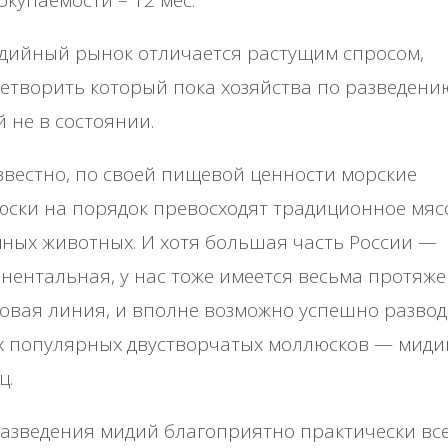
ийный рынок отличается растущим спросом,
етворить который пока хозяйства по разведени
 не в состоянии.
звестно, по своей пищевой ценности морские
ски на порядок превосходят традиционное мяс
ных животных. И хотя большая часть России —
нентальная, у нас тоже имеется весьма протяж
овая линия, и вполне возможно успешно разво
х популярных двустворчатых моллюсков — миди
ц.
азведения мидий благоприятно практически вс