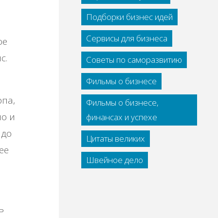
Подборки бизнес идей
Сервисы для бизнеса
ое
с.
Советы по саморазвитию
Фильмы о бизнесе
рпа,
Фильмы о бизнесе,
но и
финансах и успехе
 до
Цитаты великих
ее
Швейное дело
ь