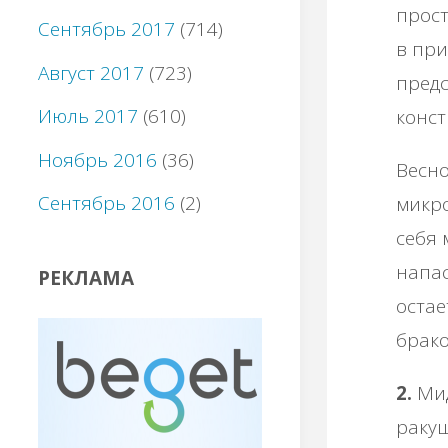
прост
Сентябрь 2017
(714)
в при
Август 2017
(723)
пред
Июль 2017
(610)
конст
Ноябрь 2016
(36)
Весно
Сентябрь 2016
(2)
микр
себя 
напас
РЕКЛАМА
остае
брако
2.
Мид
ракуш