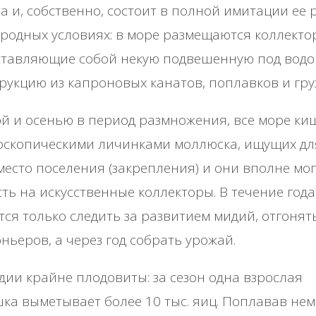
а и, собственно, состоит в полной имитации ее 
родных условиях: в море размещаются коллекто
ставляющие собой некую подвешенную под водо
рукцию из капроновых канатов, поплавков и гру
й и осенью в период размножения, все море ки
оскопическими личинками моллюска, ищущих дл
место поселения (закрепления) и они вполне мог
ть на искусственные коллекторы. В течение года
тся только следить за развитием мидий, отгонят
ньеров, а через год собрать урожай.
ии крайне плодовиты: за сезон одна взрослая
ка выметывает более 10 тыс. яиц. Поплавав не