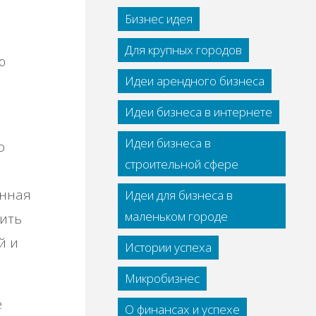
Бизнес идея
Для крупных городов
ю
Идеи арендного бизнеса
Идеи бизнеса в интернете
Идеи бизнеса в
о
строительной сфере
енная
Идеи для бизнеса в
маленьком городе
дить
й и
Истории успеха
Микробизнес
е
О финансах и успехе