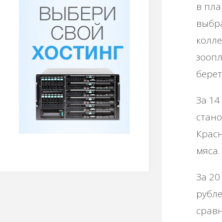
в пла
выбра
колле
зоопл
берет
За 14
стано
Красн
мяса.
За 20
рубле
сравн