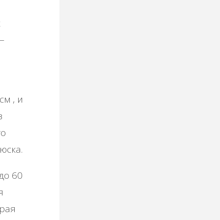
к
—
м , и
в
го
юска.
до 60
я
края