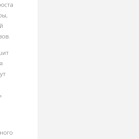
роста
ры,
й
зов.
шит
я
ут
ь
много