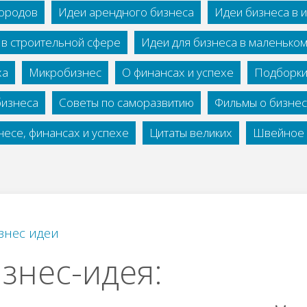
городов
Идеи арендного бизнеса
Идеи бизнеса в 
 в строительной сфере
Идеи для бизнеса в маленько
ха
Микробизнес
О финансах и успехе
Подборки
бизнеса
Советы по саморазвитию
Фильмы о бизне
есе, финансах и успехе
Цитаты великих
Швейное 
знес идеи
знес-идея: