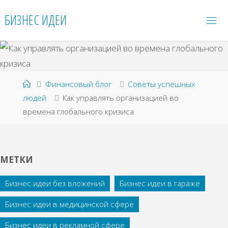
Перейти
БИЗНЕС ИДЕИ
к
содержимому
Главная
Финансовый блог
Советы успешных
людей
Как управлять организацией во
времена глобального кризиса
МЕТКИ
Бизнес идеи без вложений
Бизнес идеи в гараже
Бизнес идеи в медицинской сфере
Бизнес идеи в рекламной сфере