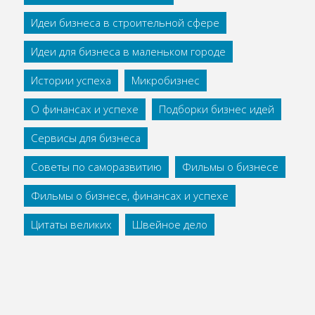
Идеи бизнеса в строительной сфере
Идеи для бизнеса в маленьком городе
Истории успеха
Микробизнес
О финансах и успехе
Подборки бизнес идей
Сервисы для бизнеса
Советы по саморазвитию
Фильмы о бизнесе
Фильмы о бизнесе, финансах и успехе
Цитаты великих
Швейное дело