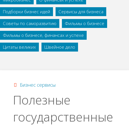
Подборки бизнес идей
Сервисы для бизнеса
Советы по саморазвитию
Фильмы о бизнесе
Фильмы о бизнесе, финансах и успехе
Цитаты великих
Швейное дело
Бизнес сервисы
Пoлeзные
гocудapcтвeнные