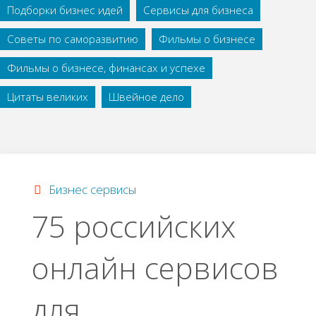
Подборки бизнес идей
Сервисы для бизнеса
Советы по саморазвитию
Фильмы о бизнесе
Фильмы о бизнесе, финансах и успехе
Цитаты великих
Швейное дело
Бизнес сервисы
75 poccийcких
oнлaйн cepвиcoв
для