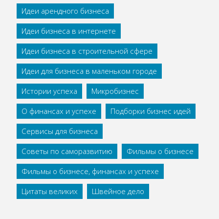
Идеи арендного бизнеса
Идеи бизнеса в интернете
Идеи бизнеса в строительной сфере
Идеи для бизнеса в маленьком городе
Истории успеха
Микробизнес
О финансах и успехе
Подборки бизнес идей
Сервисы для бизнеса
Советы по саморазвитию
Фильмы о бизнесе
Фильмы о бизнесе, финансах и успехе
Цитаты великих
Швейное дело