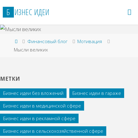
Перейти
Б
И
З
Н
Е
С
И
Д
Е
И
к
содержимому
Главная
Финансовый блог
Мотивация
Мысли великих
МЕТКИ
Бизнес идеи без вложений
Бизнес идеи в гараже
Бизнес идеи в медицинской сфере
Бизнес идеи в рекламной сфере
Бизнес идеи в сельскохозяйственной сфере