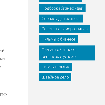
Подборки бизнес идей
Сервисы для бизнеса
Советы по саморазвитию
Фильмы о бизнесе
Фильмы о бизнесе,
ий
финансах и успехе
ски
м
Цитаты великих
Швейное дело
НПФ
—