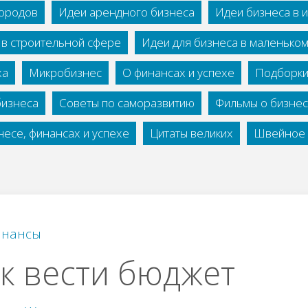
городов
Идеи арендного бизнеса
Идеи бизнеса в 
 в строительной сфере
Идеи для бизнеса в маленько
ха
Микробизнес
О финансах и успехе
Подборки
бизнеса
Советы по саморазвитию
Фильмы о бизне
есе, финансах и успехе
Цитаты великих
Швейное 
нансы
к вести бюджет