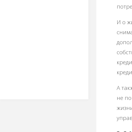
потре
И о ж
снима
допол
собст
креди
креди
А так
не по
жизни
управ