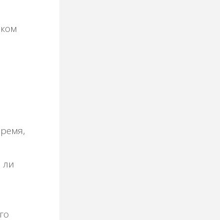
шком
время,
 ли
го