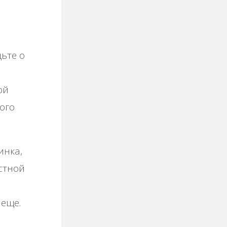
дьте о
ой
ого
инка,
стной
 еще.