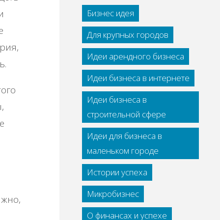
и
Бизнес идея
е
Для крупных городов
рия,
Идеи арендного бизнеса
ь.
Идеи бизнеса в интернете
того
Идеи бизнеса в
,
строительной сфере
е
Идеи для бизнеса в
маленьком городе
и
Истории успеха
Микробизнес
ажно,
О финансах и успехе