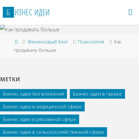
Перейти
Б
И
З
Н
Е
С
И
Д
Е
И
к
содержимому
Главная
Финансовый блог
Психология
Как
продавать больше
МЕТКИ
Бизнес идеи без вложений
Бизнес идеи в гараже
Бизнес идеи в медицинской сфере
Бизнес идеи в рекламной сфере
Бизнес идеи в сельскохозяйственной сфере