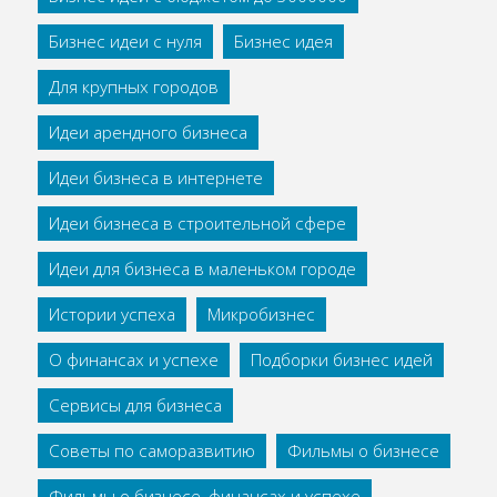
Бизнес идеи с нуля
Бизнес идея
Для крупных городов
Идеи арендного бизнеса
Идеи бизнеса в интернете
Идеи бизнеса в строительной сфере
Идеи для бизнеса в маленьком городе
Истории успеха
Микробизнес
О финансах и успехе
Подборки бизнес идей
Сервисы для бизнеса
Советы по саморазвитию
Фильмы о бизнесе
Фильмы о бизнесе, финансах и успехе