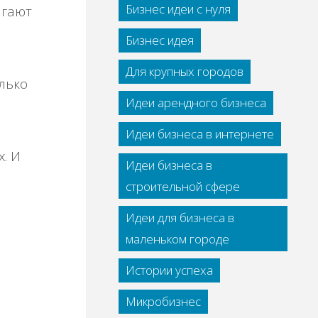
Бизнес идеи с нуля
агают
Бизнес идея
Для крупных городов
лько
Идеи арендного бизнеса
Идеи бизнеса в интернете
х. И
Идеи бизнеса в
строительной сфере
Идеи для бизнеса в
маленьком городе
Истории успеха
Микробизнес