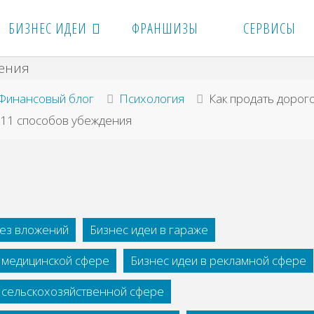
БИЗНЕС ИДЕИ
ФРАНШИЗЫ
СЕРВИСЫ
вная
Финансовый блог
Психология
Как продать дорог
 11 способов убеждения
без вложений
Бизнес идеи в гараже
в медицинской сфере
Бизнес идеи в рекламной сфере
в сельскохозяйственной сфере