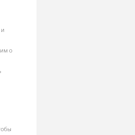
 и
им о
ь
тобы