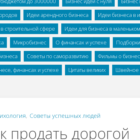
с бюджетом до 3000000
Бизнес идеи с нуля
Бизнес 
городов
Идеи арендного бизнеса
Идеи бизнеса в 
 в строительной сфере
Идеи для бизнеса в маленько
ха
Микробизнес
О финансах и успехе
Подборки
бизнеса
Советы по саморазвитию
Фильмы о бизне
есе, финансах и успехе
Цитаты великих
Швейное 
ихология
,
Советы успешных людей
к продать дорогой