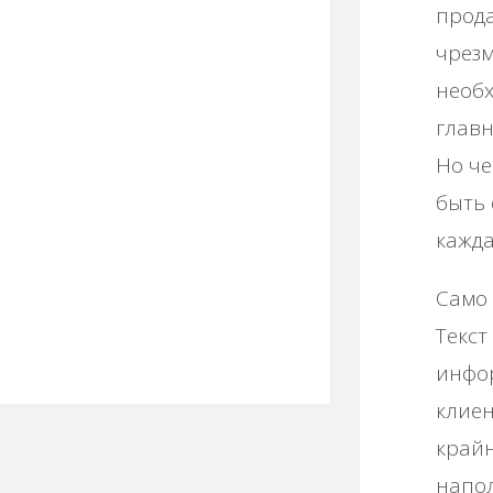
прода
чрезм
необх
главн
Но че
быть 
кажда
Само 
Текст
инфо
клиен
крайн
напол