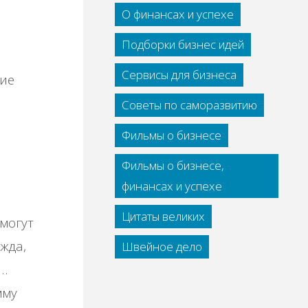
О финансах и успехе
Подборки бизнес идей
Сервисы для бизнеса
кие
ы
Советы по саморазвитию
Фильмы о бизнесе
Фильмы о бизнесе,
финансах и успехе
Цитаты великих
 могут
жда,
Швейное дело
ь…
мму