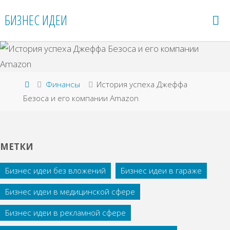
Перейти
БИЗНЕС ИДЕИ
к
содержимому
Главная
Финансы
История успеха Джеффа
Безоса и его компании Amazon
МЕТКИ
Бизнес идеи без вложений
Бизнес идеи в гараже
Бизнес идеи в медицинской сфере
Бизнес идеи в рекламной сфере