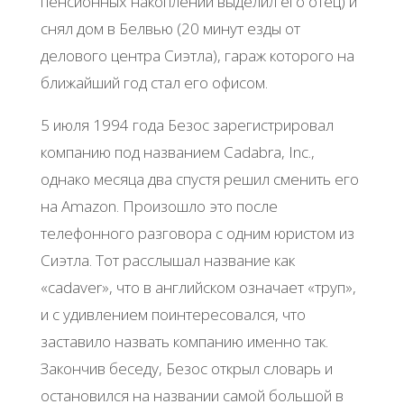
пенсионных накоплений выделил его отец) и
снял дом в Белвью (20 минут езды от
делового центра Сиэтла), гараж которого на
ближайший год стал его офисом.
5 июля 1994 года Безос зарегистрировал
компанию под названием Cadabra, Inc.,
однако месяца два спустя решил сменить его
на Amazon. Произошло это после
телефонного разговора с одним юристом из
Сиэтла. Тот расслышал название как
«cadaver», что в английском означает «труп»,
и с удивлением поинтересовался, что
заставило назвать компанию именно так.
Закончив беседу, Безос открыл словарь и
остановился на названии самой большой в