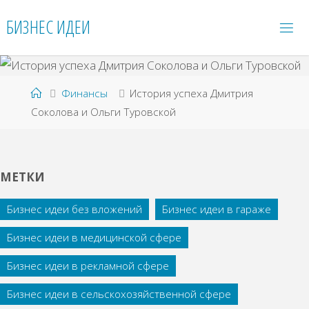
Перейти
БИЗНЕС ИДЕИ
к
содержимому
Главная
Финансы
История успеха Дмитрия
Соколова и Ольги Туровской
МЕТКИ
Бизнес идеи без вложений
Бизнес идеи в гараже
Бизнес идеи в медицинской сфере
Бизнес идеи в рекламной сфере
Бизнес идеи в сельскохозяйственной сфере