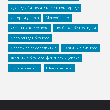
Идеи для бизнеса в маленьком городе
Истории успеха
Микробизнес
О финансах и успехе
Подборки бизнес идей
Сервисы для бизнеса
Советы по саморазвитию
Фильмы о бизнесе
Фильмы о бизнесе, финансах и успехе
Цитаты великих
Швейное дело