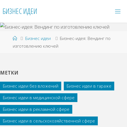
Перейти
БИЗНЕС ИДЕИ
к
содержимому
Главная
Бизнес идеи
Бизнес-идея: Вендинг по
изготовлению ключей
МЕТКИ
Бизнес идеи без вложений
Бизнес идеи в гараже
Бизнес идеи в медицинской сфере
Бизнес идеи в рекламной сфере
Бизнес идеи в сельскохозяйственной сфере