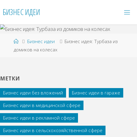
Перейти
БИЗНЕС ИДЕИ
к
содержимому
Главная
Бизнес идеи
Бизнес идея: Турбаза из
домиков на колесах
МЕТКИ
Бизнес идеи без вложений
Бизнес идеи в гараже
Бизнес идеи в медицинской сфере
Бизнес идеи в рекламной сфере
Бизнес идеи в сельскохозяйственной сфере