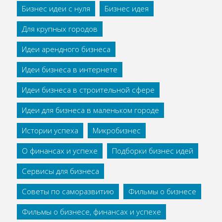
Бизнес идеи с нуля
Бизнес идея
Для крупных городов
Идеи арендного бизнеса
Идеи бизнеса в интернете
Идеи бизнеса в строительной сфере
Идеи для бизнеса в маленьком городе
Истории успеха
Микробизнес
О финансах и успехе
Подборки бизнес идей
Сервисы для бизнеса
Советы по саморазвитию
Фильмы о бизнесе
Фильмы о бизнесе, финансах и успехе