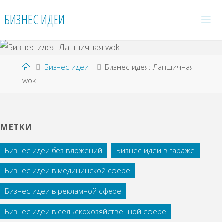
Перейти
БИЗНЕС ИДЕИ
к
содержимому
Главная
Бизнес идеи
Бизнес идея: Лапшичная
wok
МЕТКИ
Бизнес идеи без вложений
Бизнес идеи в гараже
Бизнес идеи в медицинской сфере
Бизнес идеи в рекламной сфере
Бизнес идеи в сельскохозяйственной сфере