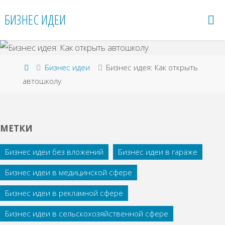
Перейти
БИЗНЕС ИДЕИ
к
содержимому
Главная
Бизнес идеи
Бизнес идея: Как открыть
автошколу
МЕТКИ
Бизнес идеи без вложений
Бизнес идеи в гараже
Бизнес идеи в медицинской сфере
Бизнес идеи в рекламной сфере
Бизнес идеи в сельскохозяйственной сфере