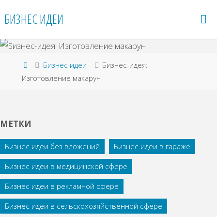
Перейти
БИЗНЕС ИДЕИ
к
содержимому
Главная
Бизнес идеи
Бизнес-идея:
Изготовление макарун
МЕТКИ
Бизнес идеи без вложений
Бизнес идеи в гараже
Бизнес идеи в медицинской сфере
Бизнес идеи в рекламной сфере
Бизнес идеи в сельскохозяйственной сфере