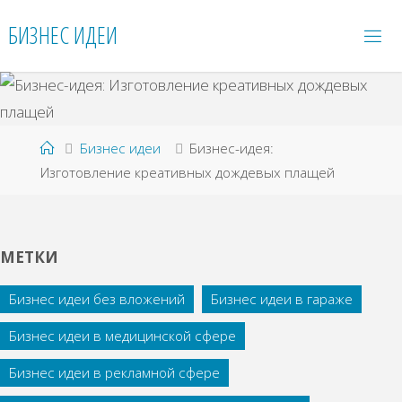
Перейти
БИЗНЕС ИДЕИ
к
содержимому
Главная
Бизнес идеи
Бизнес-идея:
Изготовление креативных дождевых плащей
МЕТКИ
Бизнес идеи без вложений
Бизнес идеи в гараже
Бизнес идеи в медицинской сфере
Бизнес идеи в рекламной сфере