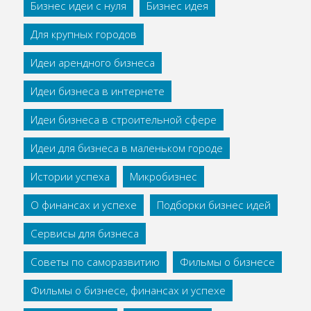
Бизнес идеи с нуля
Бизнес идея
Для крупных городов
Идеи арендного бизнеса
Идеи бизнеса в интернете
Идеи бизнеса в строительной сфере
Идеи для бизнеса в маленьком городе
Истории успеха
Микробизнес
О финансах и успехе
Подборки бизнес идей
Сервисы для бизнеса
Советы по саморазвитию
Фильмы о бизнесе
Фильмы о бизнесе, финансах и успехе