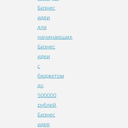
Бизнес
идеи
для
начинающих
,
Бизнес
идеи
с
бюджетом
до
500000
рублей
,
Бизнес
идея