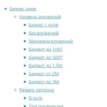
Бизнес идеи
Уровень вложений
Перейти
Бизнес с нуля
к
Без вложений
Статистика
содержимому
Главная
Метки
Минимум вложений
сайта
Бизнес
Бюджет до 100Т
Бизнес
идеи
Онлайн-
Бюджет до 500Т
идеи
посетители:
0
Бюджет до 1.5М
без
Бизнес-
Просмотры
Бюджет от 2М
вложений
идея:
сегодня:
15
Бюджет до 3М
Бизнес
Аттракцион
Посетителей
Размер региона
идеи
«Дом
сегодня:
13
В селе
в
вверх
Просмотры
Для провинции