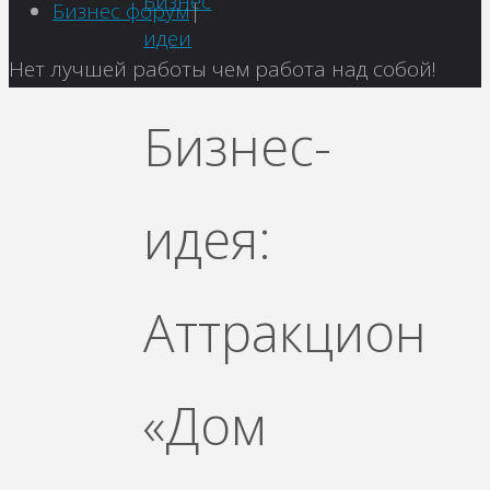
Бизнес
Бизнес форум
|
идеи
Вернуться
Нет лучшей работы чем работа над собой!
наверх
Бизнес-
идея:
Аттракцион
«Дом