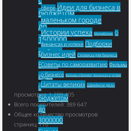
Идеи для бизнеса в
сфере
бюджетом
маленьком городе
до
Истории успеха
О
Микробизнес
1500000
Подборки
финансах и успехе
рублей
бизнес идей
Сервисы для бизнеса
Бизнес
Советы по саморазвитию
Фильмы
о бизнесе
идеи
Фильмы о бизнесе, финансах и успехе
Цитаты великих
с
Швейное дело
просмотров:
1 299 405
бюджетом
Всего посетителей:
389 647
до
Общее количество просмотров
3000000
страниц:
110