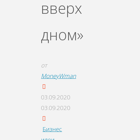
вверх
дном»
от
MoneyWman
03.09.2020
03.09.2020
Бизнес
идеи