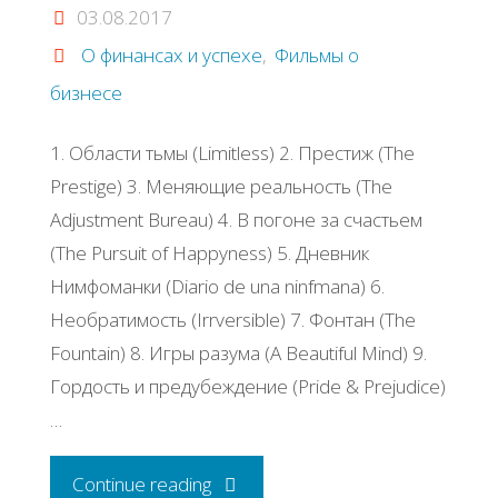
не
03.08.2017
О финансах и успехе
,
Фильмы о
реализуешь
бизнесе
себя"
1. Области тьмы (Limitless) 2. Престиж (The
Prestige) 3. Меняющие реальность (The
Adjustment Bureau) 4. В погоне за счастьем
(The Pursuit of Happyness) 5. Дневник
Нимфоманки (Diario de una ninfmana) 6.
Необратимость (Irrversible) 7. Фонтан (The
Fountain) 8. Игры разума (A Beautiful Mind) 9.
Гордость и предубеждение (Pride & Prejudice)
…
"23
Continue reading