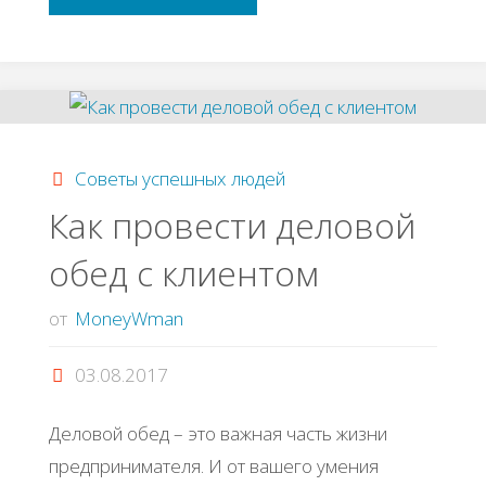
фильма,
взрывающих
сознание"
Советы успешных людей
Как провести деловой
обед с клиентом
от
MoneyWman
03.08.2017
Деловой обед – это важная часть жизни
предпринимателя. И от вашего умения