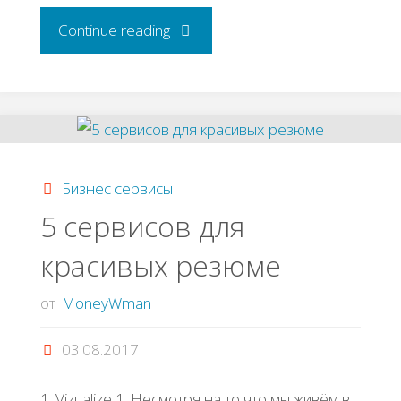
"7
Continue reading
провальных
способов
продавать"
Бизнес сервисы
5 сервисов для
красивых резюме
от
MoneyWman
03.08.2017
1. Vizualize 1. Несмотря на то что мы живём в