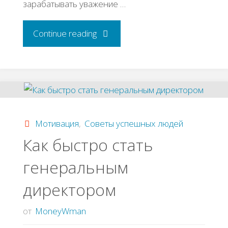
зарабатывать уважение …
"20
Continue reading
очень
эффективных
правил
Мотивация
,
Советы успешных людей
жизни
Как быстро стать
генеральным
от
директором
богатых"
от
MoneyWman