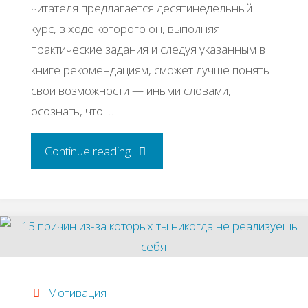
читателя предлагается десятинедельный
курс, в ходе которого он, выполняя
практические задания и следуя указанным в
книге рекомендациям, сможет лучше понять
свои возможности — иными словами,
осознать, что …
"5
Continue reading
достойных
книг
по
саморазвитию,
Мотивация