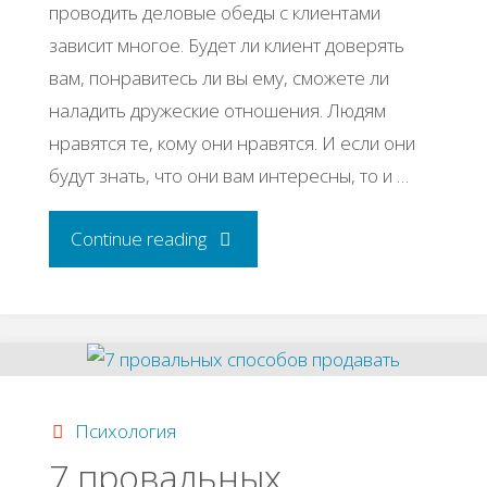
проводить деловые обеды с клиентами
зависит многое. Будет ли клиент доверять
вам, понравитесь ли вы ему, сможете ли
наладить дружеские отношения. Людям
нравятся те, кому они нравятся. И если они
будут знать, что они вам интересны, то и …
"Как
Continue reading
провести
деловой
обед
Психология
с
7 провальных