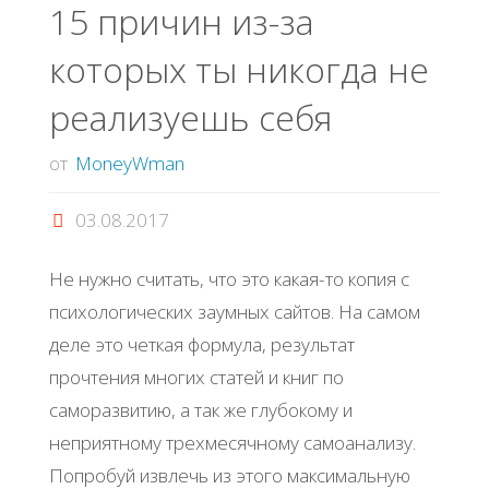
15 причин из-за
которые
которых ты никогда не
помогут
реализуешь себя
Вам
от
MoneyWman
добиться
03.08.2017
успеха"
Не нужно считать, что это какая-то копия с
психологических заумных сайтов. На самом
деле это четкая формула, результат
прочтения многих статей и книг по
саморазвитию, а так же глубокому и
неприятному трехмесячному самоанализу.
Попробуй извлечь из этого максимальную