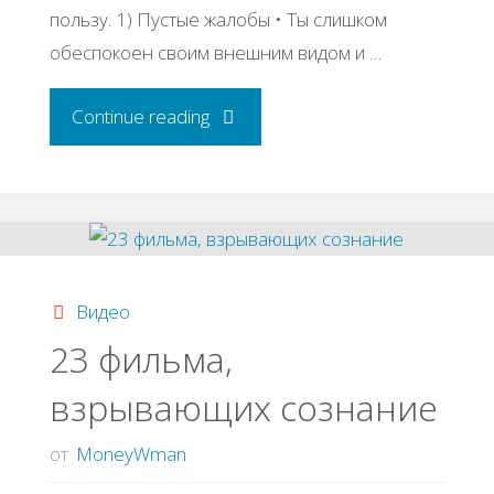
пользу. 1) Пустые жалобы • Ты слишком
обеспокоен своим внешним видом и …
"15
Continue reading
причин
из-
за
Видео
которых
23 фильма,
взрывающих сознание
ты
никогда
от
MoneyWman