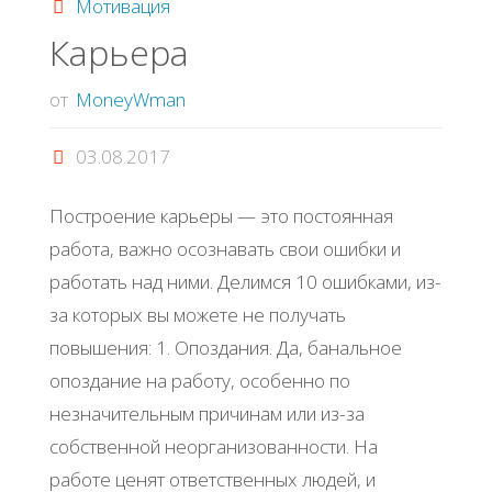
Мотивация
себе
Карьера
по
от
MoneyWman
душе"
03.08.2017
Построение карьеры — это постоянная
работа, важно осознавать свои ошибки и
работать над ними. Делимся 10 ошибками, из-
за которых вы можете не получать
повышения: 1. Опоздания. Да, банальное
опоздание на работу, особенно по
незначительным причинам или из-за
собственной неорганизованности. На
работе ценят ответственных людей, и