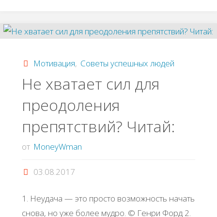
быстро
стать
генеральным
Мотивация
,
Советы успешных людей
директором"
Не хватает сил для
преодоления
препятствий? Читай:
от
MoneyWman
03.08.2017
1. Неудача — это просто возможность начать
снова, но уже более мудро. © Генри Форд 2.