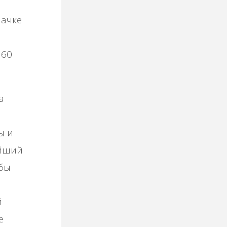
пачке
 60
а
ы и
ейший
 бы
й
е