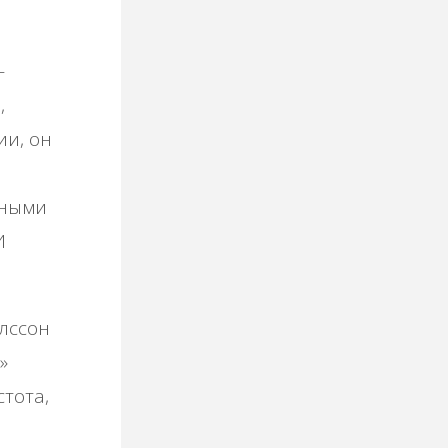
-
,
ии, он
ьными
И
Олссон
»
стота,