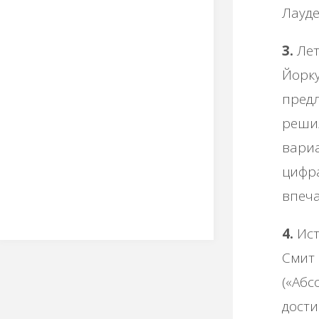
Лауде
3.
Лет
Йорку
предл
решил
вариа
цифра
впеча
4.
Ист
Смит 
(«Абс
дости