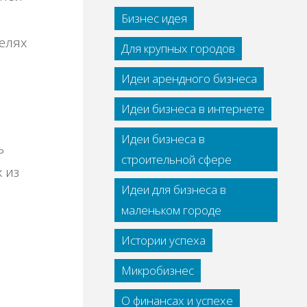
Бизнес идея
елях
Для крупных городов
Идеи арендного бизнеса
Идеи бизнеса в интернете
Идеи бизнеса в
ь
строительной сфере
 из
Идеи для бизнеса в
маленьком городе
Истории успеха
Микробизнес
О финансах и успехе