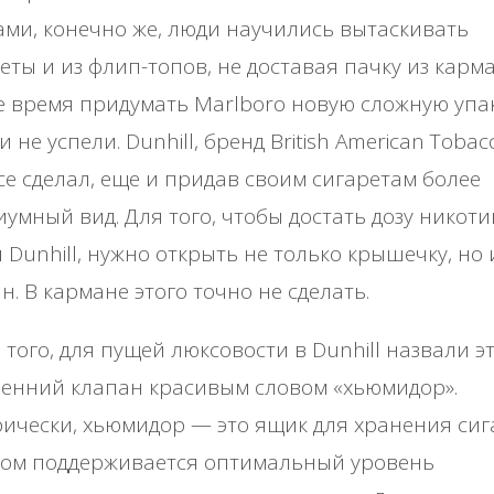
ами, конечно же, люди научились вытаскивать
еты и из флип-топов, не доставая пачку из карма
 время придумать Marlboro новую сложную упак
и не успели. Dunhill, бренд British American Tobac
се сделал, еще и придав своим сигаретам более
умный вид. Для того, чтобы достать дозу никоти
 Dunhill, нужно открыть не только крышечку, но 
н. В кармане этого точно не сделать.
 того, для пущей люксовости в Dunhill назвали э
енний клапан красивым словом «хьюмидор».
ически, хьюмидор — это ящик для хранения сига
ром поддерживается оптимальный уровень