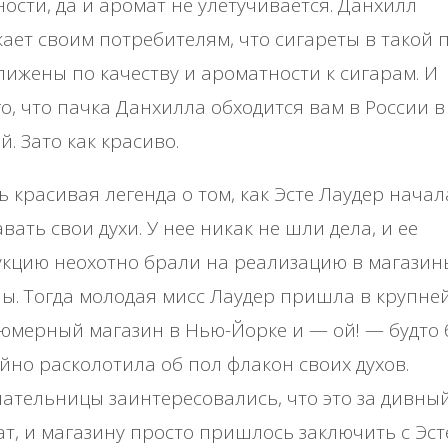
ости, да и аромат не улетучивается. Данхилл
ает своим потребителям, что сигареты в такой 
ижены по качеству и ароматности к сигарам. И
о, что пачка Данхилла обходится вам в России в
й. Зато как красиво.
ь красивая легенда о том, как Эсте Лаудер начал
вать свои духи. У нее никак не шли дела, и ее
кцию неохотно брали на реализацию в магазин
ы. Тогда молодая мисс Лаудер пришла в крупн
юмерный магазин в Нью-Йорке и — ой! — будто
йно расколотила об пол флакон своих духов.
ательницы заинтересовались, что это за дивны
т, и магазину просто пришлось заключить с Эст