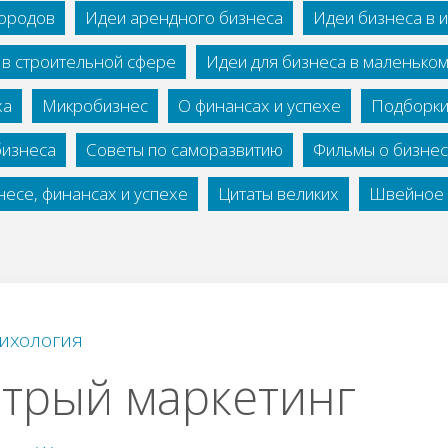
городов
Идеи арендного бизнеса
Идеи бизнеса в 
 в строительной сфере
Идеи для бизнеса в маленько
ха
Микробизнес
О финансах и успехе
Подборки
бизнеса
Советы по саморазвитию
Фильмы о бизне
есе, финансах и успехе
Цитаты великих
Швейное 
ихология
трый маркетинг