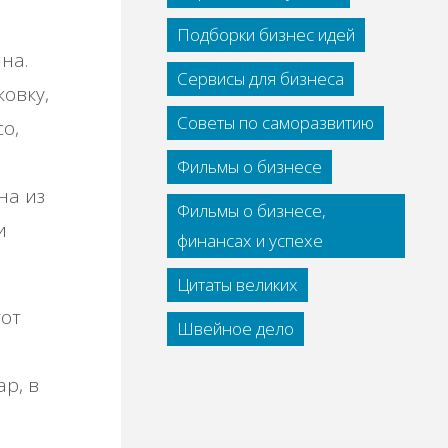
Подборки бизнес идей
на.
Сервисы для бизнеса
овку,
Советы по саморазвитию
co,
Фильмы о бизнесе
на из
Фильмы о бизнесе,
и
финансах и успехе
Цитаты великих
тот
Швейное дело
р, в