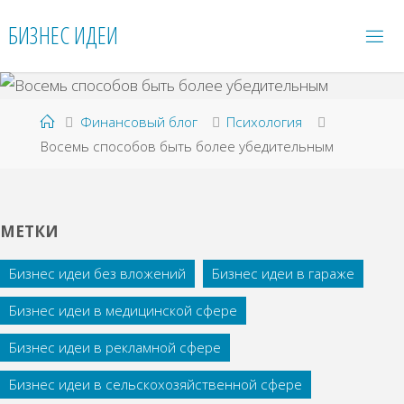
Перейти
БИЗНЕС ИДЕИ
к
содержимому
Главная
Финансовый блог
Психология
Восемь способов быть более убедительным
МЕТКИ
Бизнес идеи без вложений
Бизнес идеи в гараже
Бизнес идеи в медицинской сфере
Бизнес идеи в рекламной сфере
Бизнес идеи в сельскохозяйственной сфере