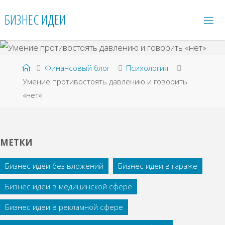
Перейти
БИЗНЕС ИДЕИ
к
содержимому
Главная
Финансовый блог
Психология
Умение противостоять давлению и говорить
«нет»
МЕТКИ
Бизнес идеи без вложений
Бизнес идеи в гараже
Бизнес идеи в медицинской сфере
Бизнес идеи в рекламной сфере