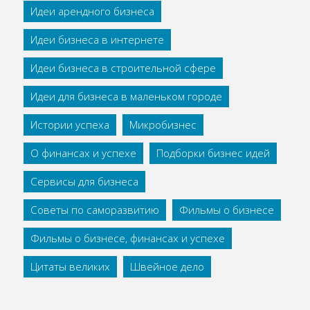
Идеи арендного бизнеса
Идеи бизнеса в интернете
Идеи бизнеса в строительной сфере
Идеи для бизнеса в маленьком городе
Истории успеха
Микробизнес
О финансах и успехе
Подборки бизнес идей
Сервисы для бизнеса
Советы по саморазвитию
Фильмы о бизнесе
Фильмы о бизнесе, финансах и успехе
Цитаты великих
Швейное дело