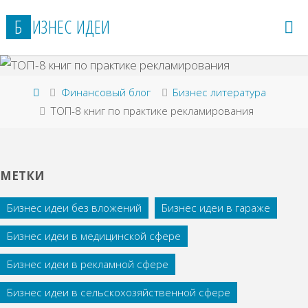
Перейти
Б
И
З
Н
Е
С
И
Д
Е
И
к
содержимому
Главная
Финансовый блог
Бизнес литература
ТОП-8 книг по практике рекламирования
МЕТКИ
Бизнес идеи без вложений
Бизнес идеи в гараже
Бизнес идеи в медицинской сфере
Бизнес идеи в рекламной сфере
Бизнес идеи в сельскохозяйственной сфере