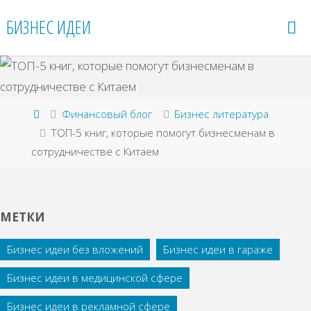
Перейти
БИЗНЕС ИДЕИ
к
содержимому
Главная
Финансовый блог
Бизнес литература
ТОП-5 книг, которые помогут бизнесменам в
сотрудничестве с Китаем
МЕТКИ
Бизнес идеи без вложений
Бизнес идеи в гараже
Бизнес идеи в медицинской сфере
Бизнес идеи в рекламной сфере