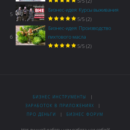
5/5
(2)
Бизнес-идея: Курсы выживания
5
5/5
(2)
Бизнес-идея: Производство
6
пихтового масла
5/5
(2)
БИЗНЕС ИНСТРУМЕНТЫ
|
ЗАРАБОТОК В ПРИЛОЖЕНИЯХ
|
ПРО ДЕНЬГИ
|
БИЗНЕС ФОРУМ
Нет лучшей работы чем работа над собой!