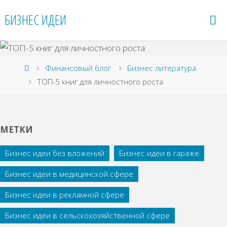
Перейти
БИЗНЕС ИДЕИ
к
содержимому
Главная
Финансовый блог
Бизнес литература
ТОП-5 книг для личностного роста
МЕТКИ
Бизнес идеи без вложений
Бизнес идеи в гараже
Бизнес идеи в медицинской сфере
Бизнес идеи в рекламной сфере
Бизнес идеи в сельскохозяйственной сфере