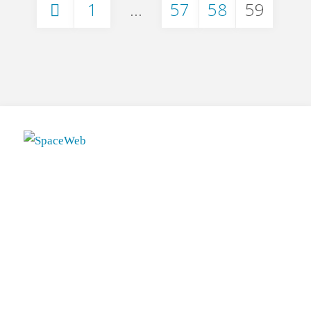
1
…
57
58
59
квартир
Пагинация
в
аренду"
записей