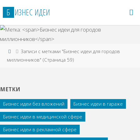
Перейти
Б
И
З
Н
Е
С
И
Д
Е
И
к
содержимому
Главная
Записи с метками "Бизнес идеи для городов
миллионников"
(Страница 59)
МЕТКИ
Бизнес идеи без вложений
Бизнес идеи в гараже
Бизнес идеи в медицинской сфере
Бизнес идеи в рекламной сфере