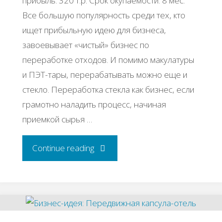
прибыль: 320 т.р. Срок окупаемости: 8 мес.
Все большую популярность среди тех, кто
ищет прибыльную идею для бизнеса,
завоевывает «чистый» бизнес по
переработке отходов. И помимо макулатуры
и ПЭТ-тары, перерабатывать можно еще и
стекло. Переработка стекла как бизнес, если
грамотно наладить процесс, начиная
приемкой сырья …
"Бизнес
Continue reading
—
идея: