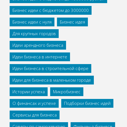
Бизнес идеи с бюджетом до 3000000
Бизнес идеи с нуля
Бизнес идея
Для крупных городов
Идеи арендного бизнеса
Идеи бизнеса в интернете
Идеи бизнеса в строительной сфере
Идеи для бизнеса в маленьком городе
Истории успеха
Микробизнес
О финансах и успехе
Подборки бизнес идей
Сервисы для бизнеса
Советы по саморазвитию
Фильмы о бизнесе