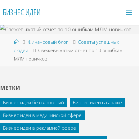
Перейти
БИЗНЕС ИДЕИ
к
содержимому
Главная
Финансовый блог
Советы успешных
людей
Свежевыжатый отчет по 10 ошибкам
МЛМ новичков
МЕТКИ
Бизнес идеи без вложений
Бизнес идеи в гараже
Бизнес идеи в медицинской сфере
Бизнес идеи в рекламной сфере