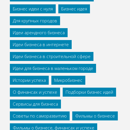
Бизнес идеи с нуля
Бизнес идея
Для крупных городов
Идеи арендного бизнеса
Идеи бизнеса в интернете
Идеи бизнеса в строительной сфере
Идеи для бизнеса в маленьком городе
Истории успеха
Микробизнес
О финансах и успехе
Подборки бизнес идей
Сервисы для бизнеса
Советы по саморазвитию
Фильмы о бизнесе
Фильмы о бизнесе, финансах и успехе