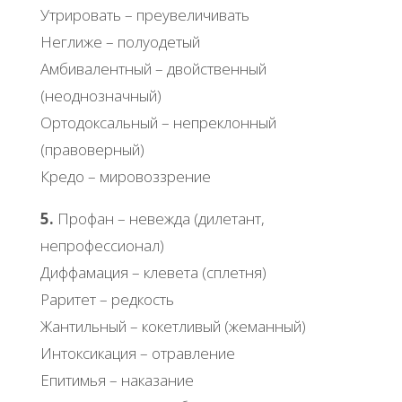
Утрировать – преувеличивать
Неглиже – полуодетый
Амбивалентный – двойственный
(неоднозначный)
Ортодоксальный – непреклонный
(правоверный)
Кредо – мировоззрение
5.
Профан – невежда (дилетант,
непрофессионал)
Диффамация – клевета (сплетня)
Раритет – редкость
Жантильный – кокетливый (жеманный)
Интоксикация – отравление
Епитимья – наказание