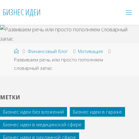
Перейти
БИЗНЕС ИДЕИ
к
содержимому
Главная
Финансовый блог
Мотивация
Развиваем речь или просто пополняем
словарный запас
МЕТКИ
Бизнес идеи без вложений
Бизнес идеи в гараже
Бизнес идеи в медицинской сфере
Бизнес идеи в рекламной сфере