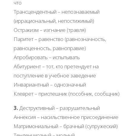
что
Трансцендентный – непознаваемый
(иррациональный, непостижимый)
Остракизм – изгнание (травля)
Паритет – равенство (равнозначность,
равноценность, равноправие)
Апробировать – испытывать
Абитуриент – тот, кто претендует на
поступление в учебное заведение
Инвариантный – однозначный
Клеврет – приспешник (пособник, сообщник)
3.
Деструктивный – разрушительный
Аннексия – насильственное присоединение
Матримониальный – брачный (супружеский)
Тенденциозный – модный