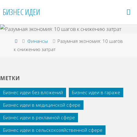
Перейти
БИЗНЕС ИДЕИ
к
содержимому
Главная
Финансы
Разумная экономия: 10 шагов
к снижению затрат
МЕТКИ
Бизнес идеи без вложений
Бизнес идеи в гараже
Бизнес идеи в медицинской сфере
Бизнес идеи в рекламной сфере
Бизнес идеи в сельскохозяйственной сфере