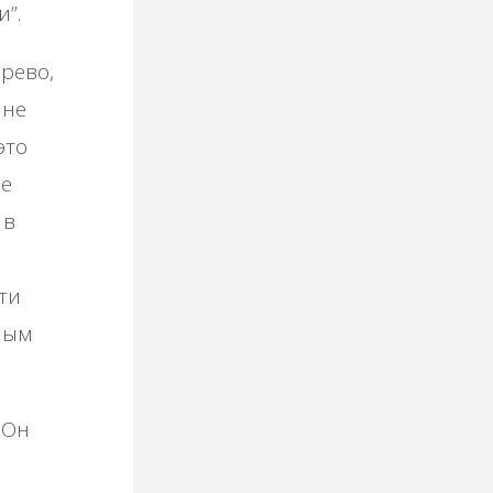
”.
ерево,
 не
это
не
 в
йти
ным
 Он