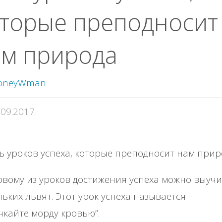
торые преподносит
ам природа
oneyWman
.09.2017
вому из уроков достижения успеха можно выучи
ьких львят. Этот урок успеха называется –
чкайте морду кровью”.