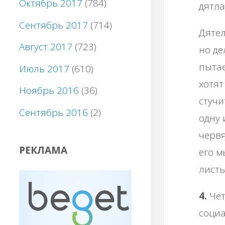
Октябрь 2017
(784)
дятла
Сентябрь 2017
(714)
Дятел
Август 2017
(723)
но де
пытае
Июль 2017
(610)
хотят
Ноябрь 2016
(36)
стучи
Сентябрь 2016
(2)
одну 
червя
РЕКЛАМА
его м
листь
4.
Чет
социа