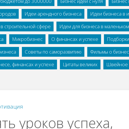
с бюджетом до 3000000
Бизнес идеи с нуля
Бизнес 
городов
Идеи арендного бизнеса
Идеи бизнеса в 
 в строительной сфере
Идеи для бизнеса в маленько
ха
Микробизнес
О финансах и успехе
Подборки
бизнеса
Советы по саморазвитию
Фильмы о бизне
есе, финансах и успехе
Цитаты великих
Швейное 
тивация
ть уроков успеха,