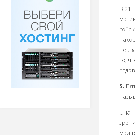
В 21 
мотив
собак
накор
перва
то, ч
отдав
5.
Пят
назыв
Она н
зрени
мои р