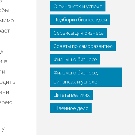
О финансах и успехе
тобы
Подборки бизнес идей
 мимо
вает
Сервисы для бизнеса
Советы по саморазвитию
да
Фильмы о бизнесе
и в
ли
Фильмы о бизнесе,
одить
финансах и успехе
изни
Цитаты великих
терею
Швейное дело
 у