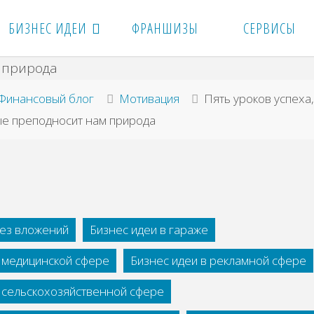
БИЗНЕС ИДЕИ
ФРАНШИЗЫ
СЕРВИСЫ
вная
Финансовый блог
Мотивация
Пять уроков успеха
ые преподносит нам природа
без вложений
Бизнес идеи в гараже
в медицинской сфере
Бизнес идеи в рекламной сфере
в сельскохозяйственной сфере