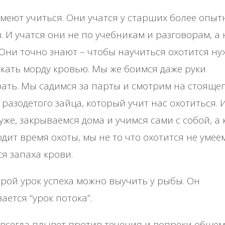
меют учиться. Они учатся у старших более опыт
. И учатся они не по учебникам и разговорам, а 
 Они точно знают – чтобы научиться охотится н
кать морду кровью. Мы же боимся даже руки
ать. Мы садимся за парты и смотрим на стоящег
 разодетого зайца, который учит нас охотиться. 
уже, закрываемся дома и учимся сами с собой, а 
дит время охоты, мы не то что охотится не умее
я запаха крови.
рой урок успеха можно выучить у рыбы. Он
ается “урок потока”.
всегда плывет против течения и вопреки общем