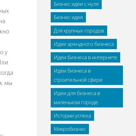
Бизнес идеи с нуля
ных
Бизнес идея
на
Для крупных городов
ужно
Идеи арендного бизнеса
о у
Идеи бизнеса в интернете
Или
Идеи бизнеса в
когда
строительной сфере
м, мы
Идеи для бизнеса в
маленьком городе
Истории успеха
Микробизнес
у