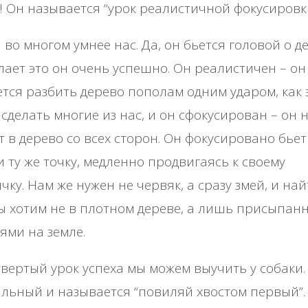
! Он называется “урок реалистичной фокусировки
 во многом умнее нас. Да, он бьется головой о д
лает это он очень успешно. Он реалистичен – он
тся разбить дерево пополам одним ударом, как 
 сделать многие из нас, и он сфокусирован – он 
т в дерево со всех сторон. Он фокусировано бьет
и ту же точку, медленно продвигаясь к своему
чку. Нам же нужен не червяк, а сразу змей, и на
ы хотим не в плотном дереве, а лишь присыпан
ями на земле.
вертый урок успеха мы можем выучить у собаки.
льный и называется “повиляй хвостом первый”.