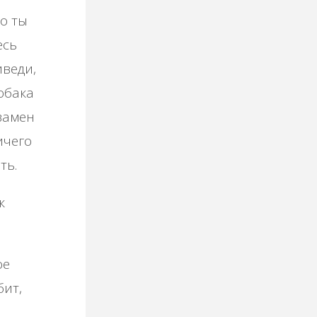
то ты
есь
иведи,
обака
замен
ичего
ть.
к
ое
бит,