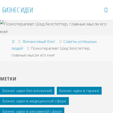
Перейти
БИЗНЕС ИДЕИ
к
содержимому
Главная
Финансовый блог
Советы успешных
людей
Психотерапевт Шед Хелстеттер,
главные мысли его книг
МЕТКИ
Бизнес идеи без вложений
Бизнес идеи в гараже
Бизнес идеи в медицинской сфере
Бизнес идеи в рекламной сфере