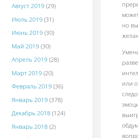
прере
Август 2019
(29)
может
Июль 2019
(31)
но вы
Июнь 2019
(30)
желаю
Май 2019
(30)
Умени
Апрель 2019
(28)
разве
Март 2019
(20)
интел
или о
Февраль 2019
(36)
следо
Январь 2019
(378)
эмоци
Декабрь 2018
(124)
выигр
обдум
Январь 2018
(2)
вопро