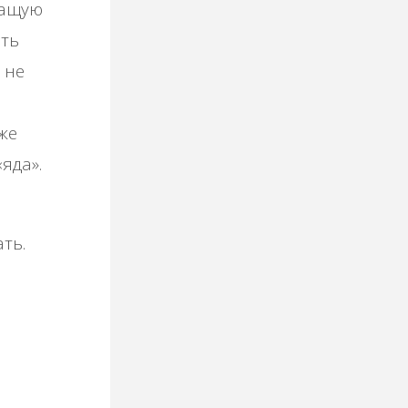
жащую
ть
 не
же
яда».
ть.