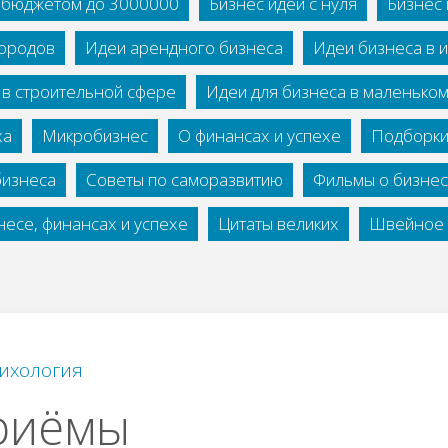
с бюджетом до 3000000
Бизнес идеи с нуля
Бизнес 
городов
Идеи арендного бизнеса
Идеи бизнеса в 
 в строительной сфере
Идеи для бизнеса в маленько
ха
Микробизнес
О финансах и успехе
Подборки
бизнеса
Советы по саморазвитию
Фильмы о бизне
есе, финансах и успехе
Цитаты великих
Швейное 
ихология
риёмы