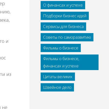
ер
О финансах и успехе
ению,
Подборки бизнес идей
ека,
Сервисы для бизнеса
Советы по саморазвитию
го и
Фильмы о бизнесе
рос
Фильмы о бизнесе,
финансах и успехе
ти из
Цитаты великих
Швейное дело
й
ы не