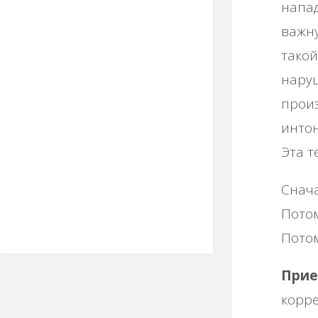
напад
важн
такой
наруш
произ
интон
Эта т
Снача
Потом
Потом
Прие
корре