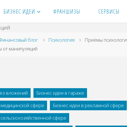
БИЗНЕС ИДЕИ
ФРАНШИЗЫ
СЕРВИСЫ
вная
Финансовый блог
Психология
Приёмы психологи
ы от манипуляций
без вложений
Бизнес идеи в гараже
в медицинской сфере
Бизнес идеи в рекламной сфере
в сельскохозяйственной сфере