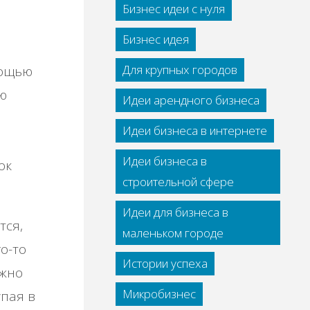
Бизнес идеи с нуля
Бизнес идея
Для крупных городов
мощью
ю
Идеи арендного бизнеса
Идеи бизнеса в интернете
Идеи бизнеса в
ок
строительной сфере
Идеи для бизнеса в
тся,
маленьком городе
о-то
Истории успеха
ожно
Микробизнес
упая в