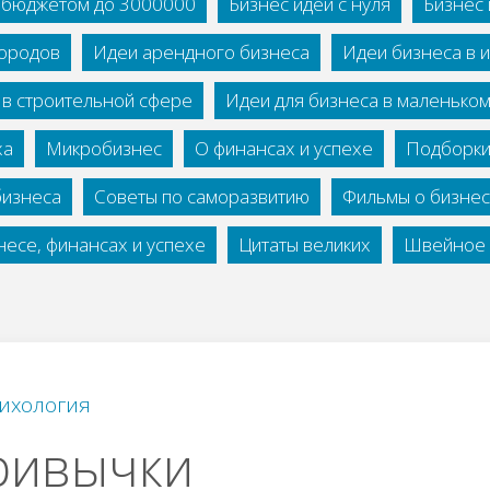
с бюджетом до 3000000
Бизнес идеи с нуля
Бизнес 
городов
Идеи арендного бизнеса
Идеи бизнеса в 
 в строительной сфере
Идеи для бизнеса в маленько
ха
Микробизнес
О финансах и успехе
Подборки
бизнеса
Советы по саморазвитию
Фильмы о бизне
есе, финансах и успехе
Цитаты великих
Швейное 
ихология
ривычки