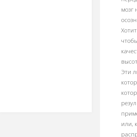
мозг 
осозн
Хотит
чтобы
качес
высот
Эти л
котор
котор
резул
приме
или, 
распр