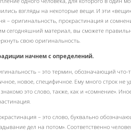
пление одного человека, для которого в один м
ились взгляды на некоторые вещи. И эти «вещи
ня – оригинальность, прокрастинация и сомнен
им сегодняшний материал, вы сможете правиль
ркнуть свою оригинальность.
радиции начнем с определений.
гинальность – это термин, обозначающий что-т
чное, новое, специфичное. Ему много строк не 
 знакомо это слово, также, как и «сомнение». Ино
растинация.
крастинация – это слово, буквально обознача
адывание дел на потом». Соответственно челове