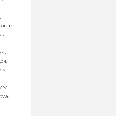
.
озгам
о и
ьми.
ей,
еми,
Здесь
сса»