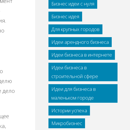
омент
Бизнес идеи с нуля
»
Бизнес идея
ия.
Для крупных городов
но
Идеи арендного бизнеса
Идеи бизнеса в интернете
Идеи бизнеса в
о
строительной сфере
уделю
Идеи для бизнеса в
е дело
маленьком городе
Истории успеха
ющее
Микробизнес
ка,