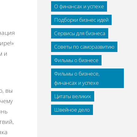
о
О финансах и успехе
Подборки бизнес идей
нация
Сервисы для бизнеса
ире!»
Советы по саморазвитию
м и
Фильмы о бизнесе
Фильмы о бизнесе,
финансах и успехе
о, вы
Цитаты великих
очему
Швейное дело
знь
твий,
яка