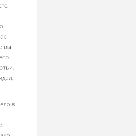
те.
 о
вас
е вы
 это
атьи,
идеи,
ело в
е
нако