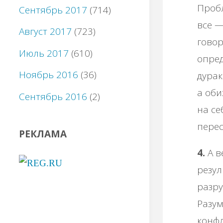
Пробл
Сентябрь 2017
(714)
все —
Август 2017
(723)
говор
Июль 2017
(610)
опред
Ноябрь 2016
(36)
дурак
а оби
Сентябрь 2016
(2)
на се
перес
РЕКЛАМА
4.
А в
резул
разр
Разум
конфл