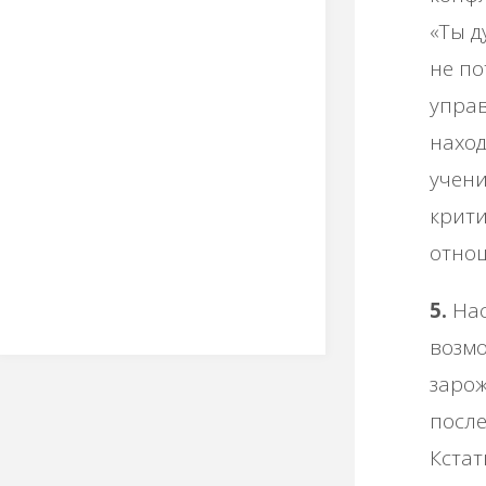
«Ты д
не по
управ
наход
учени
крити
отнош
5.
Нас
возмо
заро
после
Кстат