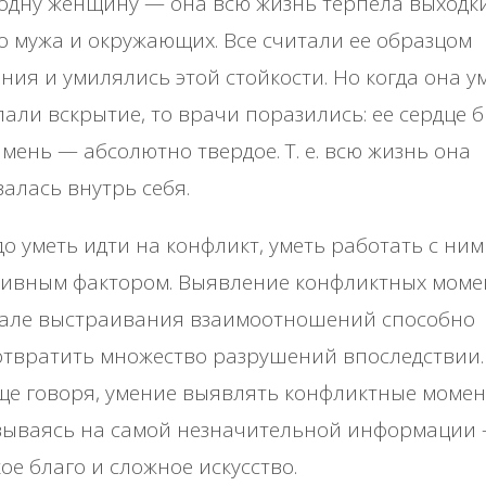
одну женщину — она всю жизнь терпела выходк
о мужа и окружающих. Все считали ее образцом
ния и умилялись этой стойкости. Но когда она у
лали вскрытие, то врачи поразились: ее сердце 
амень — абсолютно твердое. Т. е. всю жизнь она
алась внутрь себя.
о уметь идти на конфликт, уметь работать с ним 
тивным фактором. Выявление конфликтных моме
чале выстраивания взаимоотношений способно
твратить множество разрушений впоследствии.
е говоря, умение выявлять конфликтные момен
вываясь на самой незначительной информации 
ое благо и сложное искусство.