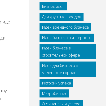
Бизнес идея
Для крупных городов
о идет
Идеи арендного бизнеса
ди,
Идеи бизнеса в интернете
Идеи бизнеса в
строительной сфере
Идеи для бизнеса в
маленьком городе
Истории успеха
ыву.
Микробизнес
ь.
О финансах и успехе