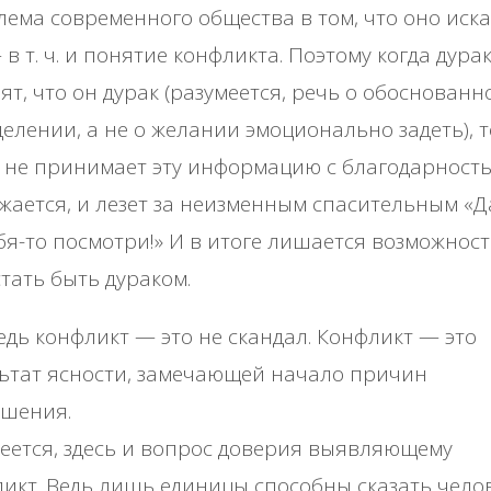
ема современного общества в том, что оно иск
 в т. ч. и понятие конфликта. Поэтому когда дура
ят, что он дурак (разумеется, речь о обоснованн
елении, а не о желании эмоционально задеть), т
 не принимает эту информацию с благодарност
жается, и лезет за неизменным спасительным «Д
бя-то посмотри!» И в итоге лишается возможнос
тать быть дураком.
едь конфликт — это не скандал. Конфликт — это
ьтат ясности, замечающей начало причин
ушения.
еется, здесь и вопрос доверия выявляющему
икт. Ведь лишь единицы способны сказать чело