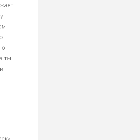
ажает
ку
ом
о
ью —
а ты
ти
веку