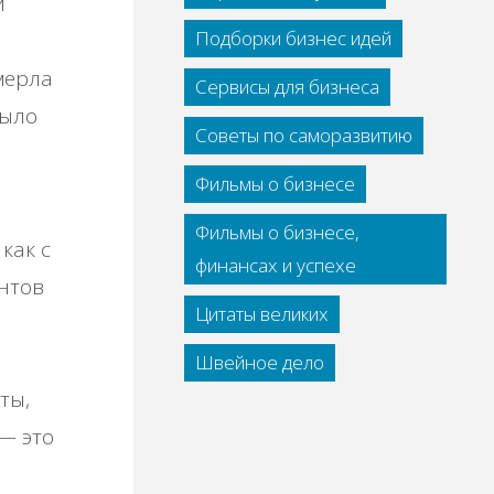
и
Подборки бизнес идей
мерла
Сервисы для бизнеса
было
Советы по саморазвитию
Фильмы о бизнесе
Фильмы о бизнесе,
как с
финансах и успехе
нтов
Цитаты великих
Швейное дело
ты,
— это