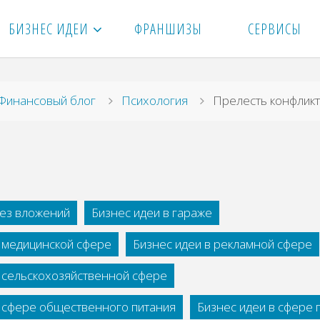
БИЗНЕС ИДЕИ
ФРАНШИЗЫ
СЕРВИСЫ
вная
Финансовый блог
Психология
Прелесть конфлик
без вложений
Бизнес идеи в гараже
в медицинской сфере
Бизнес идеи в рекламной сфере
в сельскохозяйственной сфере
в сфере общественного питания
Бизнес идеи в сфере