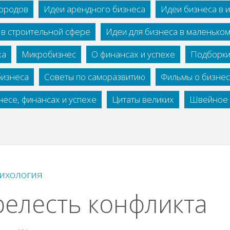
городов
Идеи арендного бизнеса
Идеи бизнеса в 
 в строительной сфере
Идеи для бизнеса в маленько
ха
Микробизнес
О финансах и успехе
Подборки
бизнеса
Советы по саморазвитию
Фильмы о бизне
есе, финансах и успехе
Цитаты великих
Швейное 
ихология
елесть конфликта