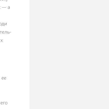
к — а
юди
тель-
их
 ее
чего